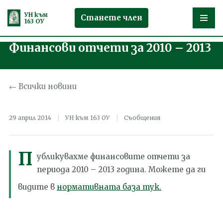
УН към
Станете член
163 ОУ
Финансови отчети за 2010 – 2013
Продължете
към
съдържанието
← Всички новини
29 април 2014
УН към 163 ОУ
Съобщения
П
убликувахме финансовите отчети за
периода 2010 – 2013 година. Можете да ги
видите в
нормативната база тук.