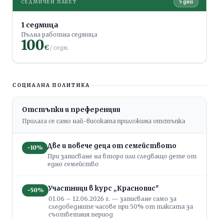
5 дни
СЕДМИЧЕН ПАКЕТ
1 седмица
Пълна работна седмица
100
€
/ седм.
СОЦИАЛНА ПОЛИТИКА
Отстъпки и преференции
Прилага се само най-високата приложима отстъпка
Две и повече деца от семейството
−10%
При записване на второ или следващо дете от
едно семейство
Участници в курс „Краснопис"
−50%
01.06 – 12.06.2026 г. — записване само за
следобедните часове при 50% от таксата за
съответния период