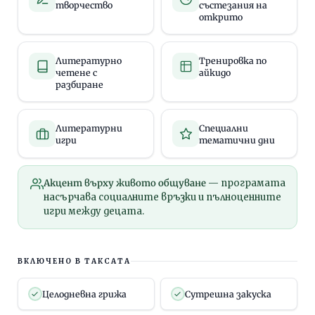
творчество
състезания на
открито
Литературно
Тренировка по
четене с
айкидо
разбиране
Литературни
Специални
игри
тематични дни
Акцент върху живото общуване
— програмата
насърчава социалните връзки и пълноценните
игри между децата.
ВКЛЮЧЕНО В ТАКСАТА
Целодневна грижа
Сутрешна закуска