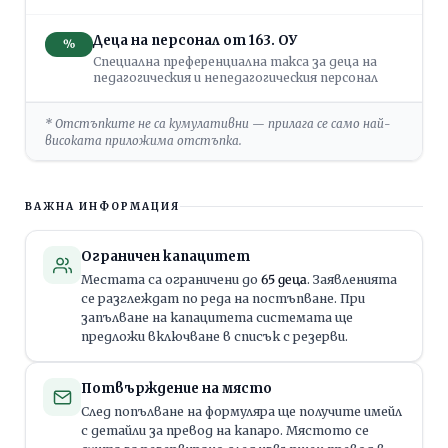
Деца на персонал от 163. ОУ
%
Специална преференциална такса за деца на
педагогическия и непедагогическия персонал
* Отстъпките не са кумулативни — прилага се само най-
високата приложима отстъпка.
ВАЖНА ИНФОРМАЦИЯ
Ограничен капацитет
Местата са ограничени до
65 деца
. Заявленията
се разглеждат по реда на постъпване. При
запълване на капацитета системата ще
предложи включване в списък с резерви.
Потвърждение на място
След попълване на формуляра ще получите имейл
с детайли за превод на капаро. Мястото се