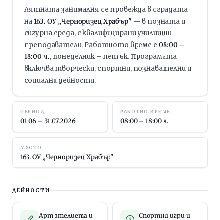
Лятната занималня се провежда в сградата
на
163. ОУ „Черноризец Храбър"
— в позната и
сигурна среда, с квалифицирани училищни
преподаватели. Работното време е
08:00 –
18:00 ч.
, понеделник – петък. Програмата
включва творчески, спортни, познавателни и
социални дейности.
ПЕРИОД
РАБОТНО ВРЕМЕ
01.06 – 31.07.2026
08:00 – 18:00 ч.
МЯСТО
163. ОУ „Черноризец Храбър"
ДЕЙНОСТИ
Арт ателиета и
Спортни игри и