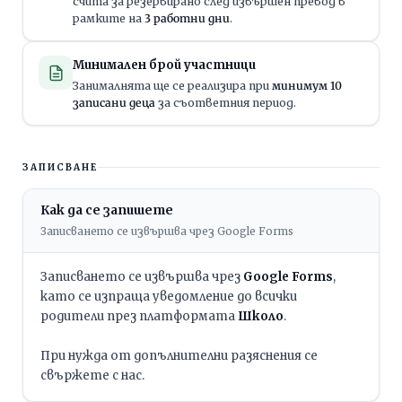
счита за резервирано след извършен превод в
рамките на
3 работни дни
.
Минимален брой участници
Занималнята ще се реализира при
минимум 10
записани деца
за съответния период.
ЗАПИСВАНЕ
Как да се запишете
Записването се извършва чрез Google Forms
Записването се извършва чрез
Google Forms
,
като се изпраща уведомление до всички
родители през платформата
Школо
.
При нужда от допълнителни разяснения се
свържете с нас.