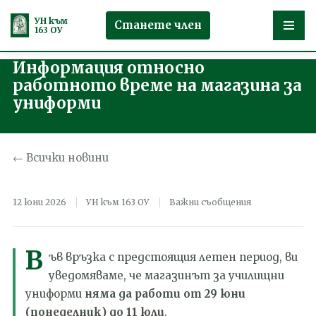
УН към
Станете член
163 ОУ
Информация относно
Продължете
работното време на магазина за
към
униформи
съдържанието
← Всички новини
12 юни 2026
УН към 163 ОУ
Важни съобщения
В
ъв връзка с предстоящия летен период, ви
уведомяваме, че магазинът за училищни
униформи
няма да работи от 29 юни
(понеделник) до 11 юли
.