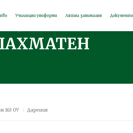
АК.БГ ДАРИ
тво
Училищни униформи
Лятна занималня
Документ
 ПО ШАХМАТ
ШАХМАТЕН
м 163 ОУ
Дарения