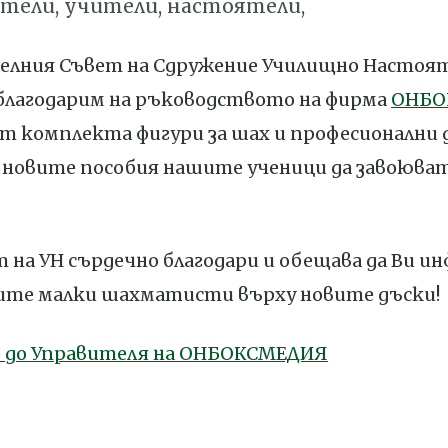
тели, учители, настоятели,
елния Съвет на Сдружение Училищно Настоят
благодарим на ръководството на фирма
ОНБО
т комплекта фигури за шах и професионални 
 с новите пособия нашите ученици да завоюва
на УН сърдечно благодари и обещава да Ви ин
те малки шахматисти върху новите дъски!
о до Управителя на ОНБОКСМЕДИЯ