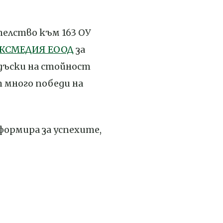
елство към 163 ОУ
КСМЕДИЯ ЕООД
за
дъски на стойност
т много победи на
формира за успехите,