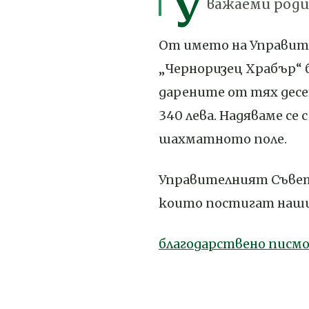
У
важаеми роди
От името на Управит
„Черноризец Храбър“ 
дарените от тях десе
340 лева. Надяваме се
шахматното поле.
Управителният Съвет 
които постигат наши
благодарствено писм