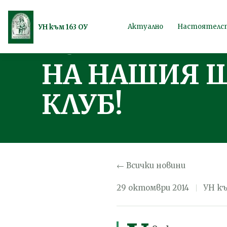
ФИРМА ОРЕШ
Продължете
Актуално
Настоятелс
УН към 163 ОУ
КОМПЛЕКТИ
към
съдържанието
НА НАШИЯ 
КЛУБ!
← Всички новини
29 октомври 2014
УН къ