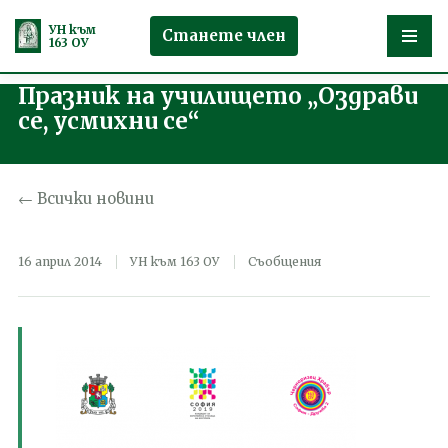
УН към
Станете член
163 ОУ
Празник на училището „Оздрави
Продължете
се, усмихни се“
към
съдържанието
← Всички новини
16 април 2014
УН към 163 ОУ
Съобщения