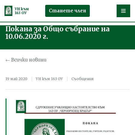
УН към
Станете член
163 ОУ
Покана за Общо събрание на
Продължете
10.06.2020 г.
към
съдържанието
← Всички новини
19 май 2020
УН към 163 ОУ
Съобщения