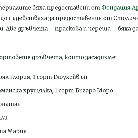
териалите бяха предоставени от
Фондация А
ъщо съдействаха за предоставения от Столи
и. Две дръвчета – праскова и череша – бяха д
сортовете дръвчета, които засадихме:
оял Глория, 1 сорт Глоухейвън
рманска хрущялка, 1 сорт Бигаро Моро
жонатан
нли
та Мария