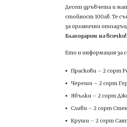
Десет дръвчета и ма
стойност 100лв. Те с
за органични отпадъц
Благодарим на всички!
Ето и информация за 
Праскови – 2 сорт Р
Череши – 2 сорт Ге
Ябълки – 2 сорт Д
Сливи – 2 сорт Сте
Круши – 2 сорт Сан