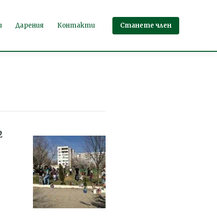
Станете член
и
Дарения
Контакти
2