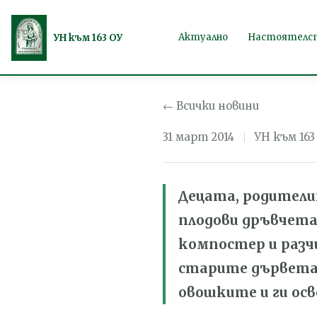
Овощната г
Продължете
Актуално
Настоятелс
УН към 163 ОУ
към
съдържанието
← Всички новини
31 март 2014
УН към 163
Децата, родители
плодови дръвчета
компостер и разч
старите дървета.
овошките и ги осв