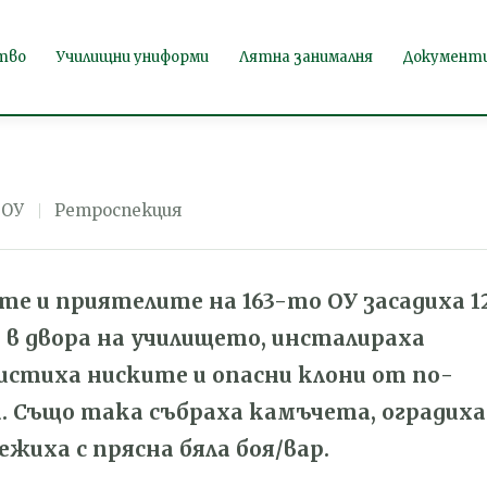
радина
тво
Училищни униформи
Лятна занималня
Документ
 ОУ
Ретроспекция
те и приятелите на 163-то ОУ засадиха 1
 в двора на училището, инсталираха
истиха ниските и опасни клони от по-
 Също така събраха камъчета, оградиха
ежиха с прясна бяла боя/вар.