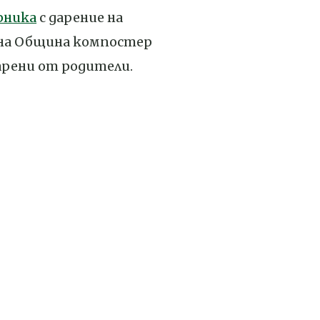
рника
с дарение на
чна Община компостер
арени от родители.