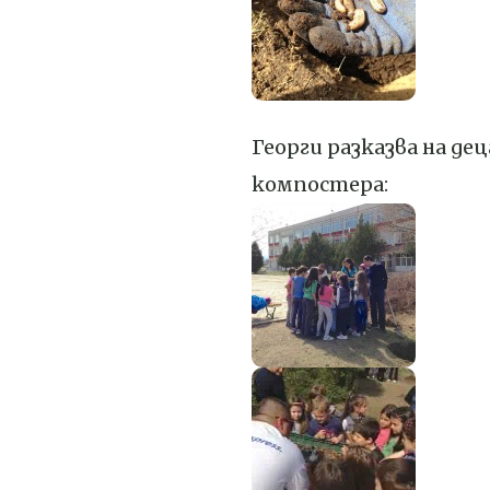
Георги разказва на де
компостера: