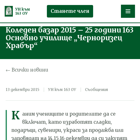
УН към
Станете член
163 ОУ
Коледен базар 2015 – 25 години 163
Продължете
Основно училище „Черноризец
към
Храбър“
съдържанието
← Всички новини
13 декември 2015
УН към 163 ОУ
Съобщения
К
аним учениците и родителите да се
включат, като изработят сладки,
подаръци, сувенири, украси за продажба или
заповядат на 14,15,16 декември да си закупят