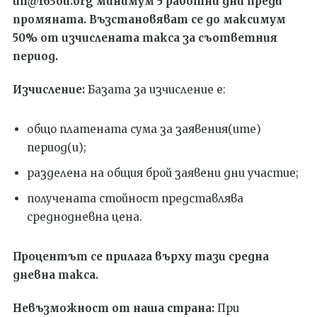
un@163ou.org минимум 5 работни дни преди
промяната.
Възстановяват се до максимум
50% от изчислената такса за съответния
период.
Изчисление:
Базата за изчисление е:
общо платената сума за заявения(ите)
период(и);
разделена на общия брой заявени дни участие;
получената стойност представлява
среднодневна цена.
Процентът се прилага върху тази средна
дневна такса.
Невъзможност от наша страна:
При