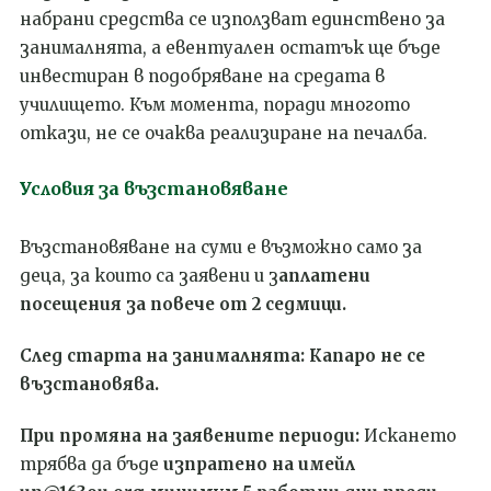
набрани средства се използват единствено за
занималнята, а евентуален остатък ще бъде
инвестиран в подобряване на средата в
училището. Към момента, поради многото
откази, не се очаква реализиране на печалба.
Условия за възстановяване
Възстановяване на суми е възможно само за
деца, за които са заявени и з
аплатени
посещения за повече от 2 седмици.
След старта на занималнята: Капаро не се
възстановява.
При промяна на заявените периоди:
Искането
трябва да бъде
изпратено на имейл