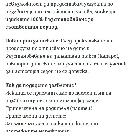
невъзможност да предоставим услугата по
независещи от нас обстоятелства,
може да
изискате 100% възстановяване за
съответния период.
Повторно записване:
След приключване на
процедура по отписване на дете и
възстановяване на заплатени такси (капаро),
повторно записване или участие на същия ученик
за настоящия сезон не се допуска.
Как да подадете заявление?
Искания се приемат само по писмен път на
un@163ou.org със следната информация:
Трите имена на родителя (платец);
Трите имена на детето;
Заплатена сума и прикачени копия от
платежните нареждания.