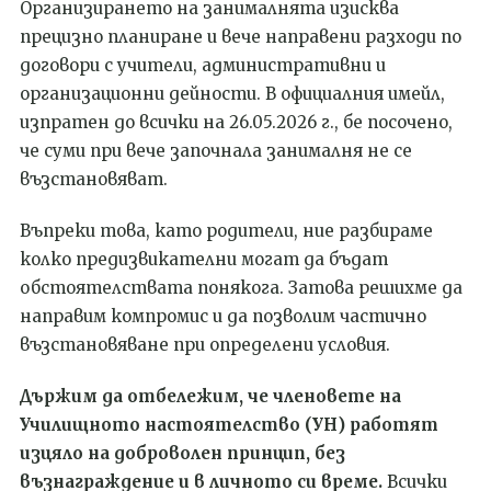
Организирането на занималнята изисква
прецизно планиране и вече направени разходи по
договори с учители, административни и
организационни дейности. В официалния имейл,
изпратен до всички на 26.05.2026 г., бе посочено,
че суми при вече започнала занималня не се
възстановяват.
Въпреки това, като родители, ние разбираме
колко предизвикателни могат да бъдат
обстоятелствата понякога. Затова решихме да
направим компромис и да позволим частично
възстановяване при определени условия.
Държим да отбележим, че членовете на
Училищното настоятелство (УН) работят
изцяло на доброволен принцип, без
възнаграждение и в личното си време.
Всички