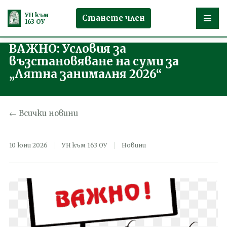
УН към
Станете член
163 ОУ
ВАЖНО: Условия за
Продължете
възстановяване на суми за
към
„Лятна занималня 2026“
съдържанието
← Всички новини
10 юни 2026
УН към 163 ОУ
Новини