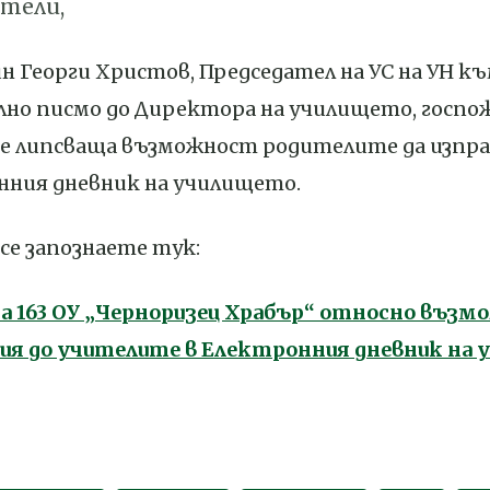
тели,
дин Георги Христов, Председател на УС на УН к
ално писмо до Директора на училището, госпо
ше липсваща възможност родителите да изпр
нния дневник на училището.
се запознаете тук:
на 163 ОУ „Черноризец Храбър“ относно въз
ия до учителите в Електронния дневник на