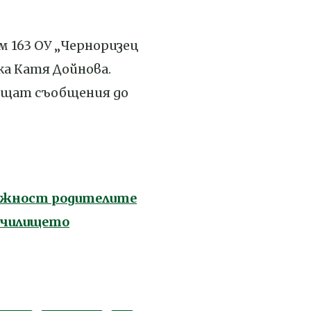
ъм 163 ОУ „Черноризец
жа Катя Дойнова.
ащат съобщения до
можност родителите
 училището