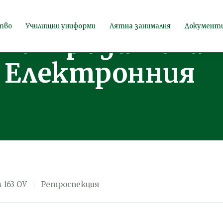
за изпращане
тво
Училищни униформи
Лятна занималня
Документ
я от родители
в Електронния
 163 ОУ
Ретроспекция