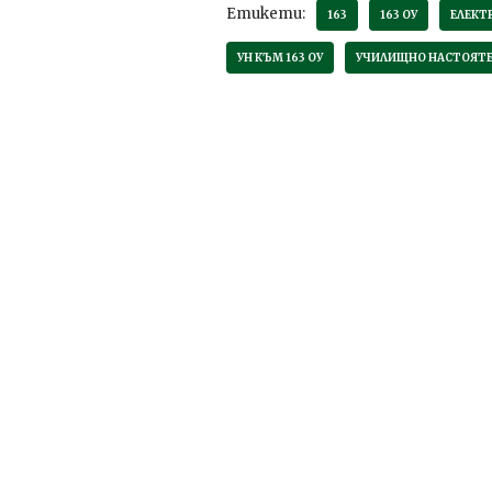
Етикети:
163
163 ОУ
ЕЛЕКТ
УН КЪМ 163 ОУ
УЧИЛИЩНО НАСТОЯТ