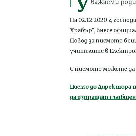
У
важаеми роди
На 02.12.2020 г, госпо
Храбър“, внесе офици
Повод за писмото бе
учителите в Електро
С писмото можете да 
Писмо до Директора 
да изпращат съобщен