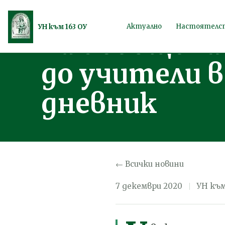
Възможност 
Продължете
Актуално
Настоятелс
УН към 163 ОУ
на съобщени
към
съдържанието
до учители 
дневник
← Всички новини
7 декември 2020
УН към