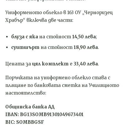
Униформеното облекло в 163 ОУ „Черноризец
Храбър“ включва две части:
блуза с яка
на стойност
14,50 лева
;
суитшърт
на стойност
18,90 лева
.
Цената за
цял комплект
е
33,40 лева
.
Поръчката на униформено облекло става с
плащане по банковата сметка на Училищното
настоятелство:
Общинска банка АД
IBAN: BG13SOMB91301049673401
BIC: SOMBBGSF