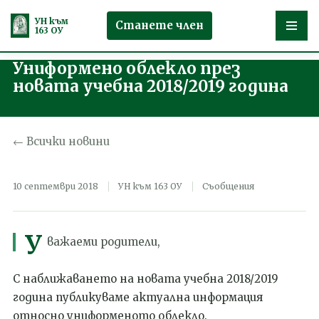
УН към
Станете член
163 ОУ
Униформено облекло през
Продължете
новата учебна 2018/2019 година
към
съдържанието
← Всички новини
10 септември 2018
УН към 163 ОУ
Съобщения
У
важаеми родители,
С наближаването на новата учебна 2018/2019
година публикуваме актуална информация
относно униформеното облекло.