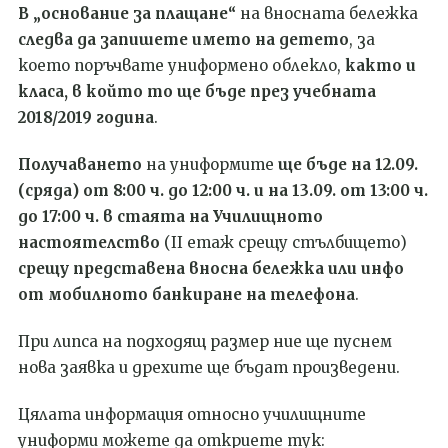
В „основание за плащане“
на вносната бележка
следва да запишете името на детето
, за
което поръчвате униформено облекло,
както и
класа, в който то ще бъде през учебната
2018/2019 година
.
Получаването
на униформите
ще бъде на 12.09.
(сряда) от 8:00 ч.
д
о 12:00 ч. и на 13.09. от 13:00 ч.
до 17:00 ч.
в стаята на Училищното
настоятелство
(
II
етаж срещу стълбището)
срещу представена вносна бележка или инфо
от мобилното банкиране на телефона
.
При липса на подходящ размер ние ще пуснем
нова заявка и дрехите ще бъдат произведени.
Цялата информация относно училищните
униформи можете да откриете тук: