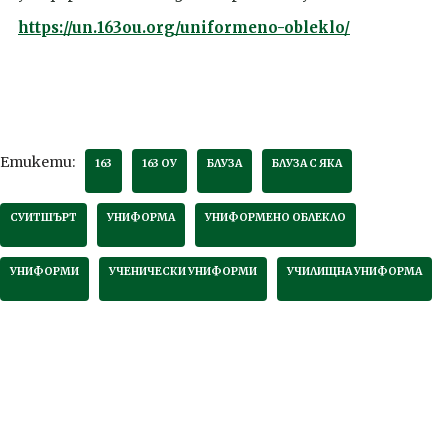
https://un.163ou.org/uniformeno-obleklo/
Етикети:
163
163 ОУ
БЛУЗА
БЛУЗА С ЯКА
СУИТШЪРТ
УНИФОРМА
УНИФОРМЕНО ОБЛЕКЛО
УНИФОРМИ
УЧЕНИЧЕСКИ УНИФОРМИ
УЧИЛИЩНА УНИФОРМА