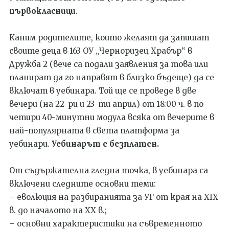
първокласници
.
Каним родителите, които желаят да запишат
своите деца в 163 ОУ „Черноризец Храбър“ в
Дружба 2 (вече са подали заявления за това или
планират да го направят в близко бъдеще) да се
включат в уебинара. Той ще се проведе в две
вечери (на 22-ри и 23-ти април) от 18:00 ч. в по
четири 40-минутни модула всяка от вечерите в
най-популярната в света платформа за
уебинари.
Уебинарът е безплатен.
От съдържателна гледна точка, в уебинара са
включени следните основни теми:
– еволюция на разбиранията за УГ от края на XIX
в. до началото на XX в.;
– основни характеристики на съвременното