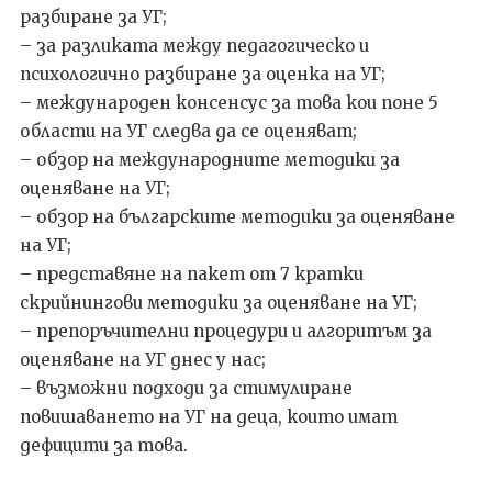
разбиране за УГ;
– за разликата между педагогическо и
психологично разбиране за оценка на УГ;
– международен консенсус за това кои поне 5
области на УГ следва да се оценяват;
– обзор на международните методики за
оценяване на УГ;
– обзор на българските методики за оценяване
на УГ;
– представяне на пакет от 7 кратки
скрийнингови методики за оценяване на УГ;
– препоръчителни процедури и алгоритъм за
оценяване на УГ днес у нас;
– възможни подходи за стимулиране
повишаването на УГ на деца, които имат
дефицити за това.