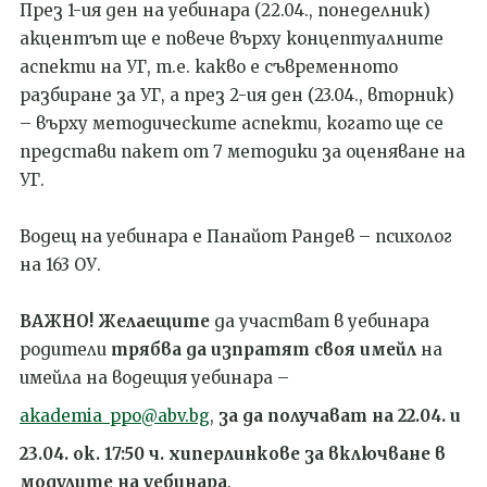
През 1-ия ден на уебинара (22.04., понеделник)
акцентът ще е повече върху концептуалните
аспекти на УГ, т.е. какво е съвременното
разбиране за УГ, а през 2-ия ден (23.04., вторник)
– върху методическите аспекти, когато ще се
представи пакет от 7 методики за оценяване на
УГ.
Водещ на уебинара е Панайот Рандев – психолог
на 163 ОУ.
ВАЖНО!
Желаещите
да участват в уебинара
родители
трябва да изпратят своя имейл
на
имейла на водещия уебинара –
akademia_ppo@abv.bg
,
за да получават на 22.04. и
23.04. ок. 17:50 ч. хиперлинкове за включване в
модулите на уебинара
.