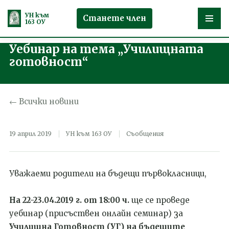
УН към
Станете член
163 ОУ
Уебинар на тема „Училищната
Продължете
готовност“
към
съдържанието
← Всички новини
19 април 2019
УН към 163 ОУ
Съобщения
Уважаеми родители на бъдещи първокласници,
На 22-23.04.2019 г. от 18:00 ч.
ще се проведе
уебинар (присъствен онлайн семинар) за
Училищна Готовност (УГ) на бъдещите