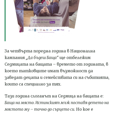
За четвърта поредна година в Национална
кампания
„Да бъдеш Баща“
ще отбележим
Седмицата на бащата – времето от годината, в
което татковците имат възможност да
заведат децата и семействата си на събитията,
които са специално за тях.
Тази година слоганът на Седмица на бащата е:
Баща на място. Истинският мъж поставя детето на
мястото му – точно до сърцето си.
Но кое е