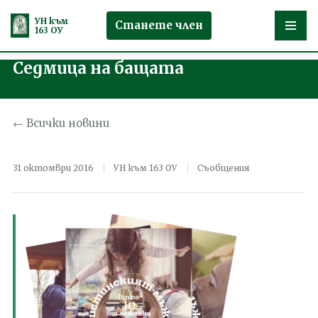
УН към
Станете член
163 ОУ
Седмица на бащата
Продължете
към
съдържанието
← Всички новини
31 октомври 2016
УН към 163 ОУ
Съобщения