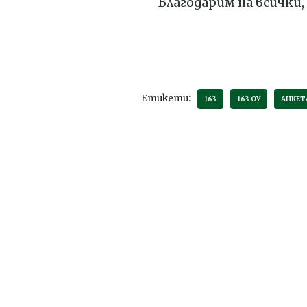
Благодарим на всички,
Етикети:
163
163 ОУ
АНКЕТ