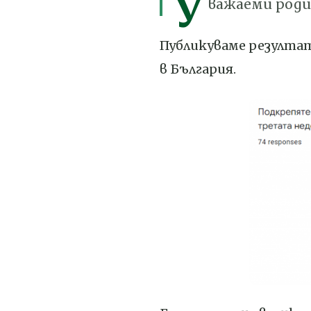
У
важаеми роди
Публикуваме резултат
в България.