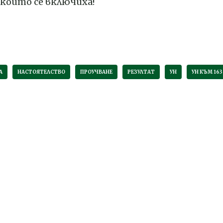
 които се включиха!
А
НАСТОЯТЕЛСТВО
ПРОУЧВАНЕ
РЕЗУЛТАТ
УН
УН КЪМ 163