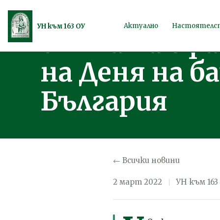
Резултати о
Продължете
Актуално
Настоятелс
УН към 163 ОУ
смяна на оф
към
съдържанието
на Деня на б
България
← Всички новини
2 март 2022
УН към 163