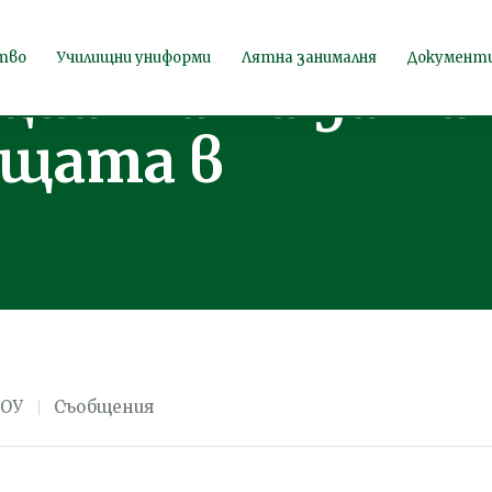
т анкетата за
тво
Училищни униформи
Лятна занималня
Документ
ициалната дата
ащата в
 ОУ
Съобщения