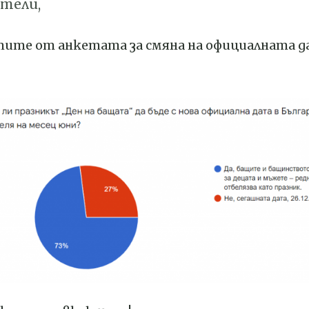
тели,
ите от анкетата за смяна на официалната д