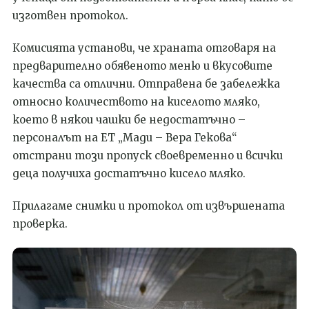
изготвен протокол.
Комисията установи, че храната отговаря на
предварително обявеното меню и вкусовите
качества са отлични. Отправена бе забележка
относно количеството на киселото мляко,
което в някои чашки бе недостатъчно –
персоналът на ЕТ „Мади – Вера Гекова“
отстрани този пропуск своевременно и всички
деца получиха достатъчно кисело мляко.
Прилагаме снимки и протокол от извършената
проверка.