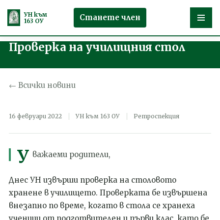
УН към
Станете член
163 ОУ
Проверка на училищния стол
Продължете
към
съдържанието
← Всички новини
16 февруари 2022
УН към 163 ОУ
Ретроспекция
У
важаеми родители,
Днес УН извърши проверка на столовото
хранене в училището. Проверката бе извършена
внезапно по време, когато в стола се хранеха
ученици от подготвителен и първи клас, като бе