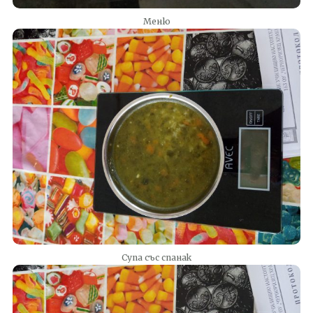
Меню
Супа със спанак