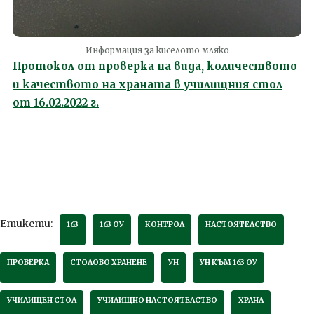
Информация за киселото мляко
Протокол от проверка на вида, количеството
и качеството на храната в училищния стол
от 16.02.2022 г.
Етикети:
163
163 ОУ
КОНТРОЛ
НАСТОЯТЕЛСТВО
ПРОВЕРКА
СТОЛОВО ХРАНЕНЕ
УН
УН КЪМ 163 ОУ
УЧИЛИЩЕН СТОЛ
УЧИЛИЩНО НАСТОЯТЕЛСТВО
ХРАНА