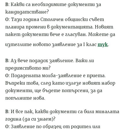
В
: Какви са необходимите документи за
кандидатстване?
О
: Тази година Столичен общински съвет
планира промени в документацията. Новият
пакет документи вече е гласуван. Можете да
изтеглите новото заявление за I клас
тук
.
В
: Аз вече подадох заявление. Важи ли
предимството ми?
О
: Подадената молба-заявление е приета.
Въпреки това, след като излезе новият набор
документи, ще бъдете потърсени, за да
попълните нова.
В
: И все пак, какви документи са били миналата
година (да си знаем)?
О
: Заявление по образец от родител или