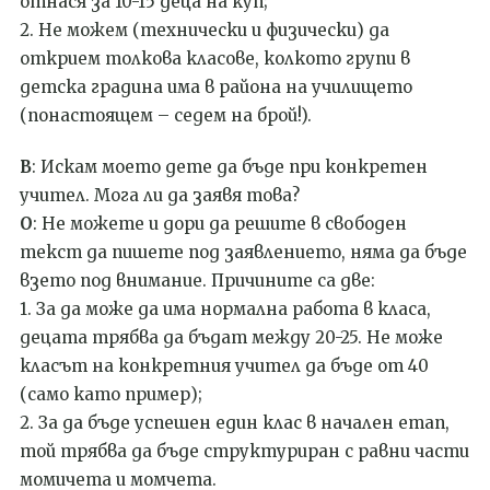
отнася за 10-15 деца на куп;
2. Не може
м
(технически и физически) да
открием толкова класове, колкото групи в
детска градина има в района на училището
(понастоящем –
седем на брой
!).
В
: Искам моето дете да бъде при конкретен
учител. Мога ли да заявя това?
О
: Не можете и дори да решите в свободен
текст да пишете под заявлението, няма да бъде
взето под внимание. Причините са две:
1. За да може да има нормална работа в класа,
децата трябва да бъдат между 20-25. Не може
класът на конкретния учител да бъде от 40
(
само
като пример);
2. За да бъде успешен един клас в начален етап,
той трябва да бъде структуриран с равни части
момичета и момчета.