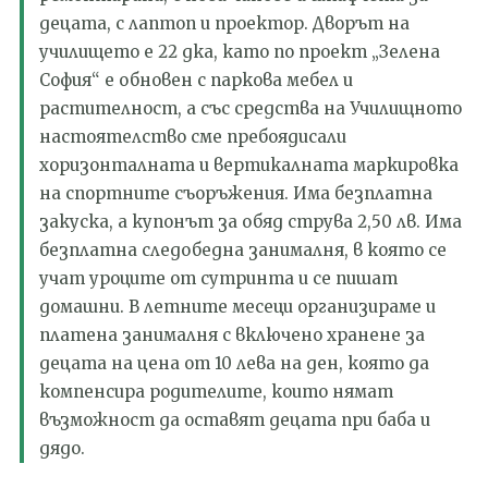
децата,
с
лаптоп и проектор. Дворът на
училището е 22 дка, като по проект „Зелена
София“ е обновен с паркова мебел и
растителност, а със средства на Училищното
настоятелство сме пребоядисали
хоризонталната и вертикалната маркировка
на спортните съоръжения. Има безплатна
закуска, а купонът за обяд струва 2,50 лв. Има
безплатна следобедна занималня, в която се
учат уроците от
сутринта
и се пишат
домашни.
В летните месеци организираме и
платена занималня с включено хранене за
децата на цена от 10 лева на ден, която да
компенсира родителите, които нямат
възможност да оставят децата при баба и
дядо.