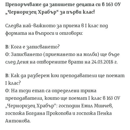
Препоръчваме да запишете децата си в 163 ОУ
„Черноризец Храбър“ за първи клас!
Следва най-важното за приема в I клас под
формата на въпроси и отговори:
В
: Кога е записването?
О
:
Записването (приемането на молби) ще бъде
след Деня на отворените врати на 24.03.2018 г.
В
: Как да разберем кои преподаватели ще поемат
I
клас?
О
: На този етап са определени трима
преподаватели, които ще поемат
I
клас в 163 ОУ
„Черноризец Храбър“: господин Емил Минчев,
госпожа Богдана Прокопова и госпожа Пенка
Антонова.