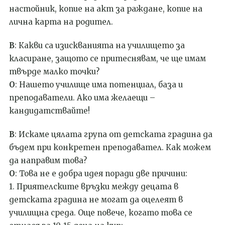
настойник, копие на акт за раждане, копие на
лична карта на родител.
В
: Какви са изискванията на училището за
класиране, защото се притеснявам, че ще имам
твърде малко точки?
О
: Нашето училище има потенциал, база и
преподаватели. Ако има желаещи –
кандидатствайте!
В
: Искаме цялата група от детската
градина да
бъдем при конкретен преподавател. Как можем
да направим това?
О
: Това не е добра идея по
ради
две причини:
1. Приятелските връзки между децата в
детската градина не могат да оцелеят в
училищна среда. Още повече, когато това се