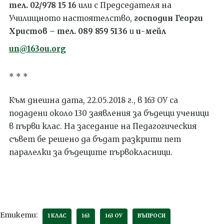
тел. 02/978 15 16
или
с
Председателя на
Училищното настоятелство,
господин Георги
Христов – тел.
089 859 5136
и
и-мейл
un@163ou.org
* * *
Към днешна дата, 22.05.2018 г., в 163 ОУ са
подадени около 130 заявления за бъдещи ученици
в първи клас. На заседание на Педагогическия
съвет бе решено да бъдат разкрити пет
паралелки за бъдещите първокласници.
Етикети:
1 КЛАС
163
163 ОУ
ВЪПРОСИ