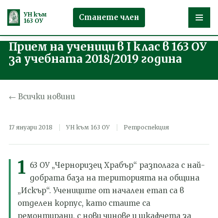
УН към
Станете член
163 ОУ
Прием на ученици в I клас в 163 ОУ
Продължете
за учебната 2018/2019 година
към
съдържанието
← Всички новини
17 януари 2018
УН към 163 ОУ
Ретроспекция
1
63
ОУ „Черноризец Храбър“ разполага с най-
добрата база на територията на община
„Искър“. Учениците от начален етап са в
отделен корпус,
като
стаите са
ремонтирани, с нови чинове и шкафчета за