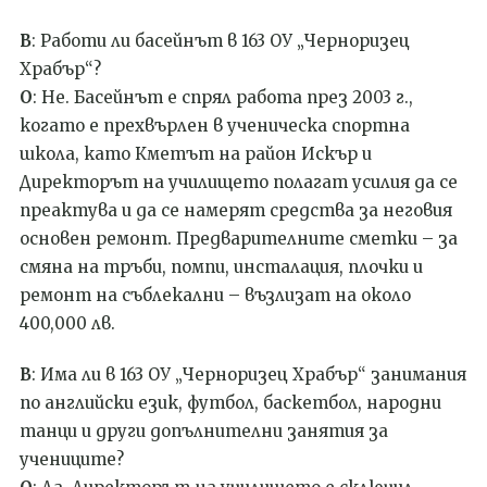
В
: Работи ли басейн
ът
в 163 ОУ „Черноризец
Храбър“?
О
: Не. Басейнът е спрял работа през 2003 г.,
когато е прехвърлен в ученическа спортна
школа, като Кметът на район Искър и
Директорът на училището полагат усилия да се
преактува и да се намерят средства за неговия
основен ремонт. Предварителните сметки – за
смяна на тръби, помпи, инсталация, плочки и
ремонт на съблекални – възлизат на около
400,000 лв.
В
: Има ли в 163 ОУ „Черноризец Храбър“
занимания
по английски език, футбол, баскетбол, народни
танци и други допълнителни занятия за
учениците?