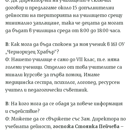
О
: Да. Директорът на училището е сключил
договор и предлагаме около 15 допълнителни
дейности на територията на училището срещу
минимално заплащане, така че децата да могат
да бъдат в училищна среда от 8:00 до 18:00 часа.
В
: Как мога да бъда спокоен за моя ученик в 163 ОУ
„Черноризец Храбър“?
О
: Нашето училище е само до
VII
клас, т.е. няма
големи ученици. Отделно от това учителите са
минали курсове за първа помощ. Имаме
медицинска сестра, психолог, логопед, ресурсен
учител и педагогически съветник.
В
: На кого мога да се обадя за повече информация
и съдействие?
О
: Можете да се
свържете
със
Зам. Директора по
учебната
дейност
,
госпожа Стоянка Пейчева –