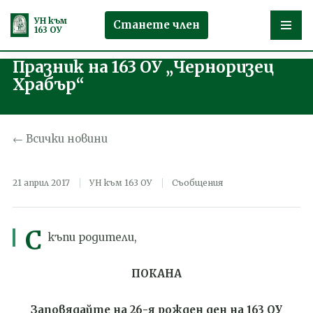
УН към
Станете член
163 ОУ
Празник на 163 ОУ „Черноризец
Продължете
Храбър“
към
съдържанието
← Всички новини
21 април 2017
УН към 163 ОУ
Съобщения
С
къпи родители,
ПОКАНА
Заповядайте на 26-я рожден ден на 163 ОУ