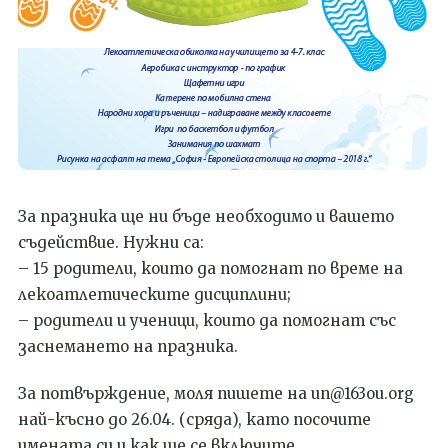
За празника ще ни бъде необходимо и вашето
съдействие. Нужни са:
– 15 родители, които да помогнат по време на
лекоатлетическите дисциплини;
– родители и ученици, които да помогнат със
заснемането на празника.
За потвърждение, моля пишете на un@163ou.org
най-късно до 26.04. (сряда), като посочите
имената си и как ще се включите.