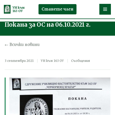
УН към
Станете член
163 ОУ
Покана за ОС на 06.10.2021 г.
Продължете
към
съдържанието
← Всички новини
3 септември 2021
УН към 163 ОУ
Съобщения