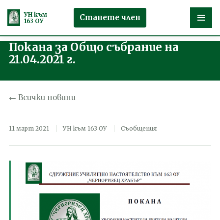
УН към
Станете член
163 ОУ
Покана за Общо събрание на
Продължете
21.04.2021 г.
към
съдържанието
← Всички новини
11 март 2021
УН към 163 ОУ
Съобщения