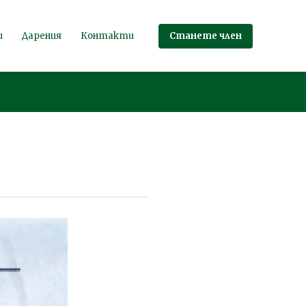
Станете член
и
Дарения
Контакти