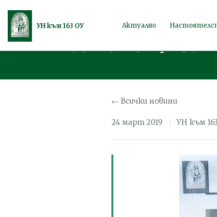
Покана за Об
Продължете
Актуално
Настоятелс
УН към 163 ОУ
24.04.2019 г.
към
съдържанието
← Всички новини
24 март 2019
УН към 16