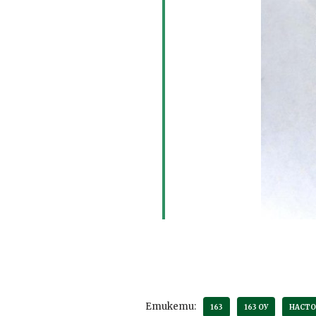
Етикети:
163
163 ОУ
НАСТО