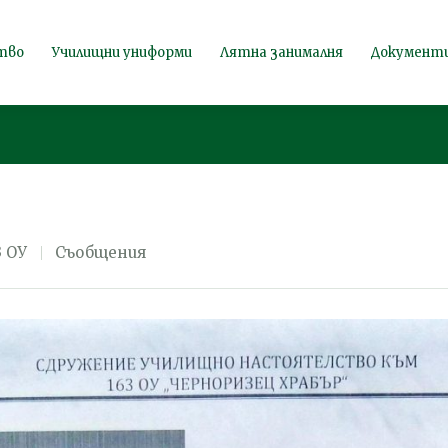
що събрание на
тво
Училищни униформи
Лятна занималня
Документ
3 ОУ
Съобщения