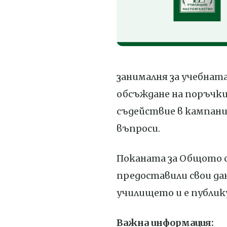
занималня за учебната
обсъждане на поръчкит
съдействие в кампания
въпроси.
Поканата за Общото с
предоставили свои дан
училището и е публик
Важна информация: