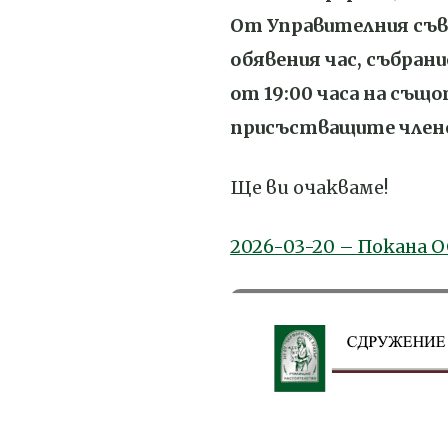
От Управителния съве
обявения час, събрани
от 19:00 часа на също
присъстващите члено
Ще ви очакваме!
2026-03-20 – Покана О