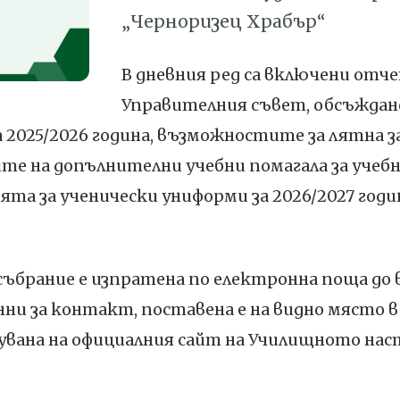
„Черноризец Храбър“
В дневния ред са включени отч
Управителния съвет, обсъждане
 2025/2026 година, възможностите за лятна за
е на допълнителни учебни помагала за учебна
та за ученически униформи за 2026/2027 годи
ъбрание е изпратена по електронна поща до 
ни за контакт, поставена е на видно място в
увана на официалния сайт на Училищното на