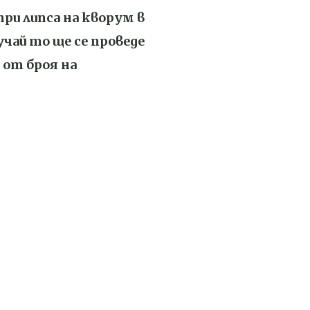
ри липса на кворум в
учай то ще се проведе
 от броя на