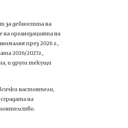
ет за дейността на
 на организацията на
нималня през 2026 г.,
та 2026/2027г.,
на, и други текущи
всички настоятели,
 сградата на
стоятелство.