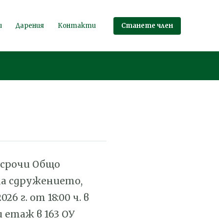
Станете член
и
Дарения
Контакти
срочи Общо
на сдружението,
26 г. от 18:00 ч. в
 етаж в 163 ОУ