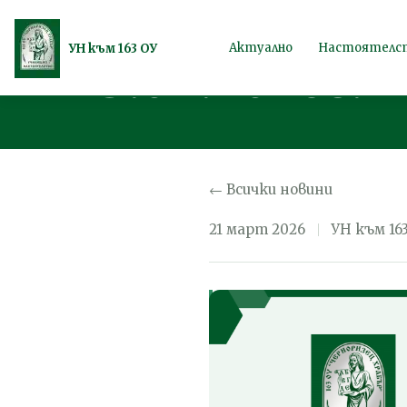
Покана за Об
Продължете
Актуално
Настоятелс
УН към 163 ОУ
23.04.2026г.
към
съдържанието
← Всички новини
21 март 2026
УН към 16