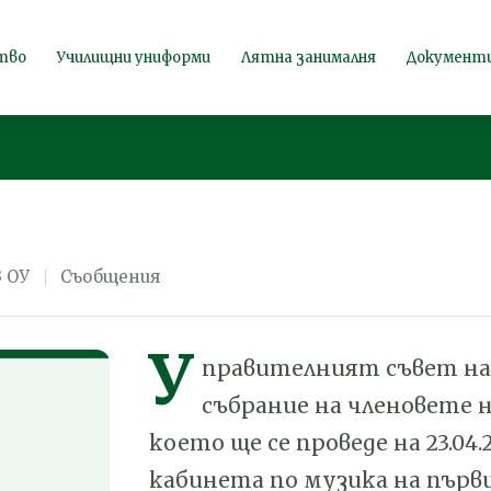
що събрание на
тво
Училищни униформи
Лятна занималня
Документ
3 ОУ
Съобщения
У
правителният съвет на
събрание на членовете 
което ще се проведе на 23.04.20
кабинета по музика на първи