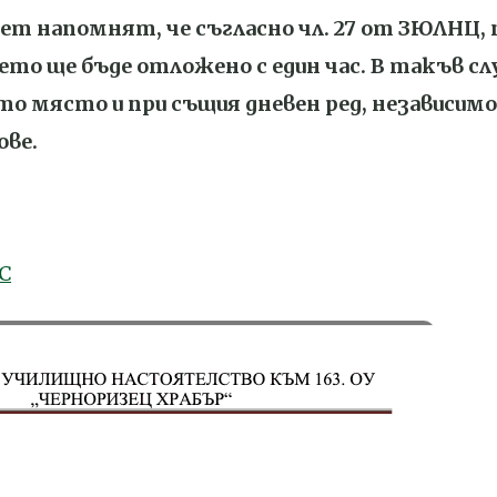
т напомнят, че съгласно чл. 27 от ЗЮЛНЦ, п
ето ще бъде отложено с един час. В такъв сл
то място и при същия дневен ред, независимо
ве.
С