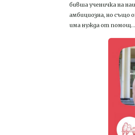
бивша ученичка на на
амбициозна, но също о
има нужда от помощ