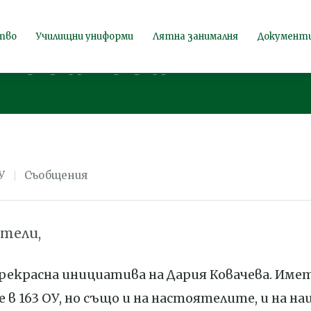
телите на 163
тво
Училищни униформи
Лятна занималня
Документ
Ковачева
У
Съобщения
тели,
прекрасна инициатива на Дария Ковачева. Имет
в 163 ОУ, но също и на настоятелите, и на на