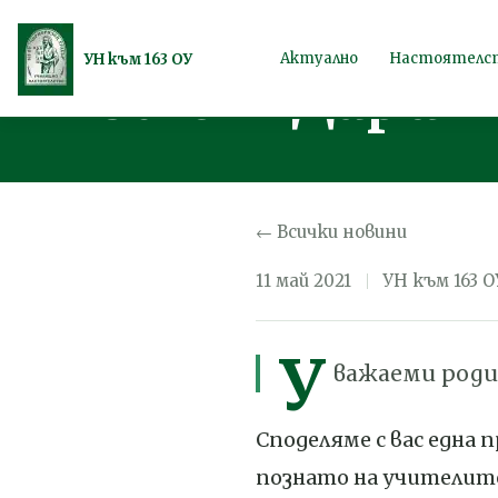
Писмо до учи
Продължете
Актуално
Настоятелс
УН към 163 ОУ
ОУ от Дария 
към
съдържанието
← Всички новини
11 май 2021
УН към 163 О
У
важаеми роди
Споделяме с вас една 
познато на учителите 