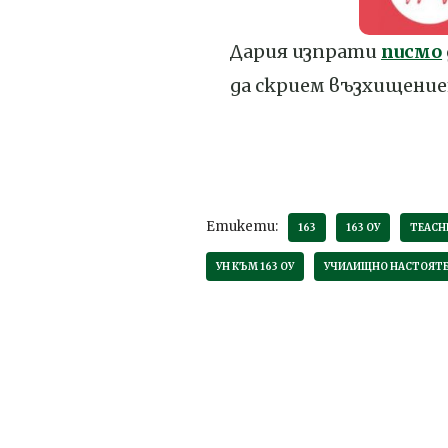
Дария изпрати
писмо
да скрием възхищение
Етикети:
163
163 ОУ
TEACH
УН КЪМ 163 ОУ
УЧИЛИЩНО НАСТОЯТ