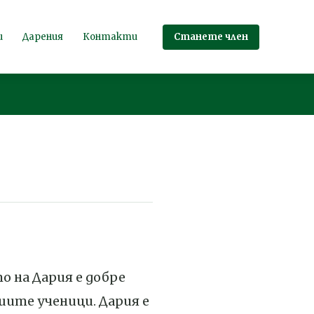
Станете член
и
Дарения
Контакти
о на Дария е добре
шите ученици. Дария е