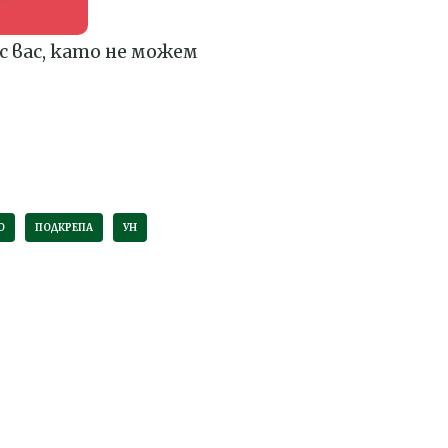
с вас, като не можем
О
ПОДКРЕПА
УН