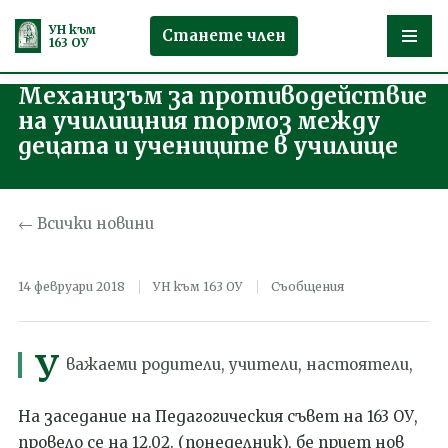
УН към
Станете член
163 ОУ
Механизъм за противодействие
Продължете
на училищния тормоз между
към
децата и учениците в училище
съдържанието
← Всички новини
14 февруари 2018
УН към 163 ОУ
Съобщения
У
важаеми родители, учители, настоятели,
На заседание на Педагогическия съвет на 163 ОУ,
провело се на 12.02. (понеделник), бе приет нов