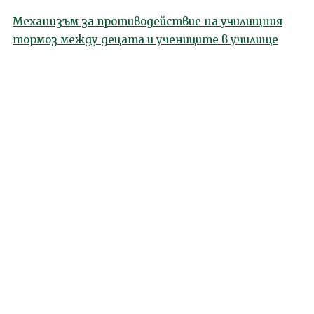
Механизъм за противодействие на училищния
тормоз между децата и учениците в училище