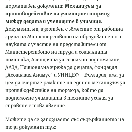
нормативен документ:
Механизъм за
противодействие на училищния тормоз
между децата и учениците в училище
.
Документът, изготвен съвместно от работна
група на Министерството на образованието и
науката с участие на представители от
Министерството на труда и социалната
политика, Агенцията за социално подпомагане,
ДАЗД, Национална мрежа за децата, фондация
„Асоциация Анимус“ и УНИЦЕФ – България, има за
цел да очертае рамките на единен механизъм за
противодействие на тормоза, който да
подпомогне училищата в техните усилия за
справяне с това явление.
Можете да се запознаете със съдържанието на
този документ тук: