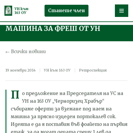
УН към
Станете член
163 ОУ
МАШИНА ЗА ФРЕШ ОТ УН
Продължете
към
съдържанието
← Всички новини
19 ноември 2014
УН към 163 ОУ
Ретроспекция
П
о предложение на Председателя на УС на
УН на 163 ОУ „Черноризец Храбър“
събираме оферти за вземане под наем на
машина за прясно изцеден портокалев сок.
Идеята е да я поставим във фоайето на първия
етаж, за да могат децата срещу 1 лев да