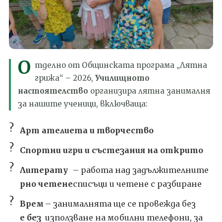
О
тделно от Общинската програма „Лятна
грижа“ – 2026,
Училищното
настоятелство
организира лятна занималня
за нашите ученици, включваща:
?
Арт ателиета и творчество
?
Спортни игри и състезания на открито
?
Литерату
– работа над задължителните
рно четене
списъци и четене с разбиране
?
Врем
– занималнята ще се провежда без
е без
използване на мобилни телефони, за