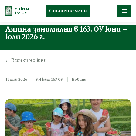
УН към
Станете член
163 ОУ
Лятна занималня в 163. ОУ юни –
Продължете
юли 2026 г.
към
съдържанието
← Всички новини
11 май 2026
УН към 163 ОУ
Новини