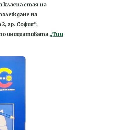
 класна стая на
тглеждане на
2, гр. София“,
 по инициативата
„Ти и