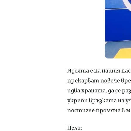
Идеята е на нашия на
прекарват повече врем
идва храната, да се р
укрепи връзката на уч
постигне промяна в 
Цели: