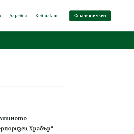
Станете член
и
Дарения
Контакти
чилищното
ерноризец Храбър“