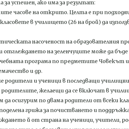
за успешен, ако има за резултат:
ебните часове на открито. Целта е при подхо
 класовете в училището (26 на брой) да изпол
ктическата насоченост на образователния пр
и отглеждането на зеленчуците може да бъде
чебната програма по предметите Човекът и
емачество и др.
ече родители и ученици в последващи училищн
на родителите, желаещи да се включат в учил
 да осигурим по двама родители от всеки клас
споделена грижа за почистването и поддръжк
аждането й от страна на ученици, учители, р