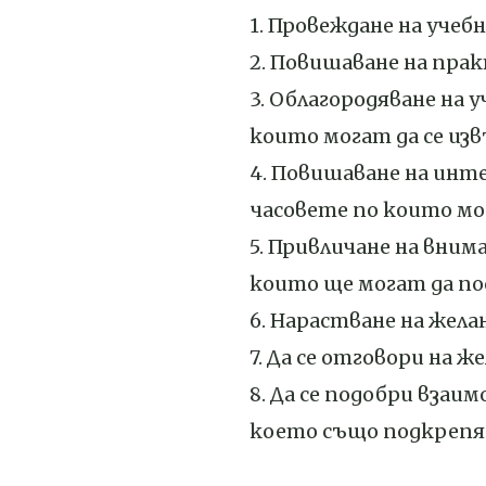
1. Провеждане на учеб
2. Повишаване на пра
3. Облагородяване на 
които могат да се изв
4. Повишаване на инт
часовете по които мо
5. Привличане на вни
които ще могат да по
6. Нарастване на жела
7. Да се отговори на
8. Да се подобри вза
което също подкрепя