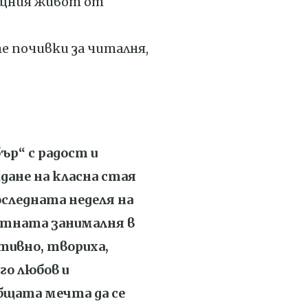
лищния живот от
е почивки за читалня,
ър“ с радост и
дане на класна стая
оследната неделя на
лятната занималня в
тивно, твориха,
го любов и
бщата мечта да се