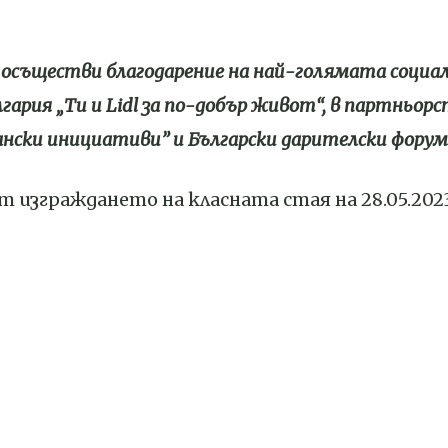
осъществи благодарение на най-голямата социа
гария „Ти и Lidl за по-добър живот“, в партньор
нски инициативи” и Български дарителски форум
 изграждането на класната стая на 28.05.2023