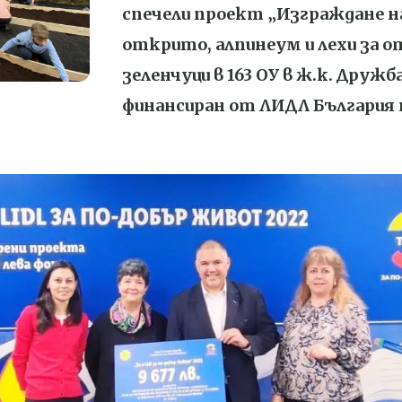
спечели проект „Изграждане на
открито, алпинеум и лехи за о
зеленчуци в 163 ОУ в ж.к. Дружба 
финансиран от ЛИДЛ България