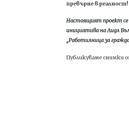
превърне в реалност!
Настоящият проект се 
инициатива на Лидл Бъл
„Работилница за гражда
Публикуваме снимки от