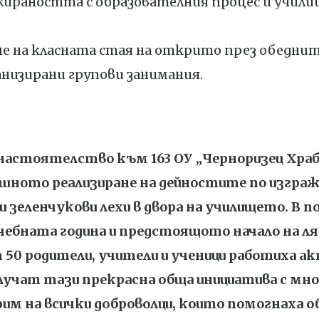
ажираността с образователния процес и учи
не на класната стая на открито през обеднит
анизирани групови занимания.
настоятелство към 163 ОУ „Черноризец Храб
шното реализиране на дейностите по изграж
 зеленчукови лехи в двора на училището. В п
 учебната година и предстоящото начало на 
 50 родители, учители и ученици работиха ак
 случат тази прекрасна обща инициатива с мно
им на всички доброволци, които помогнаха о