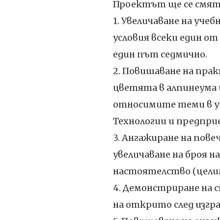
Проектът ще се смята 
1. Увеличаване на уч
условия всеки един от
един път седмично.
2. Повишаване на пра
цветята в алпинеума 
относимите теми в у
Технологии и предпри
3. Ангажиране на пов
увеличаване на броя 
настоятелство (целим
4. Демонстриране на 
на открито след изгр