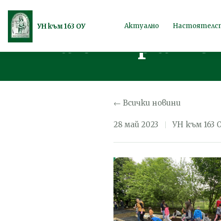
Изграждане 
Продължете
Актуално
Настоятелс
УН към 163 ОУ
на открито в
към
съдържанието
← Всички новини
28 май 2023
УН към 163 