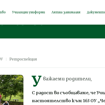
на класна стая
тво
Училищни униформи
Лятна занималня
Документ
 163 ОУ
ОУ
Ретроспекция
У
важаеми родители,
С радост ви съобщаваме, че У
настоятелство към 163 ОУ „Ч