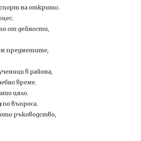
и спорт на открито.
цес.
ето от дейности,
към предметите,
ченици в района,
ебно време.
ато цяло.
а
по въпроса.
ното ръководство,