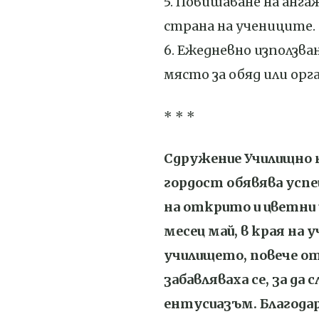
5. Повишаване на анг
страна на учениците.
6. Ежедневно използва
място за обяд или орг
* * *
Сдружение Училищно 
гордост обявява успе
на открито и цветни и
месец май, в края на
училището, повече от
забавляваха се, за да
ентусиазъм. Благодар