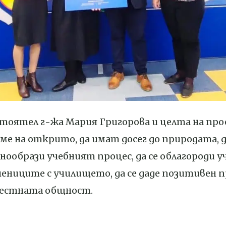
стоятел г-жа Мария Григорова и целта на про
е на открито, да имат досег до природата, д
азнообрази учебният процес, да се облагороди 
ениците с училището, да се даде позитивен п
местната общност.