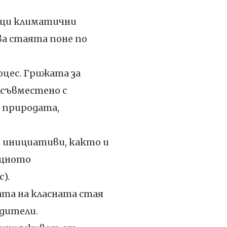
дящи климатични
зва стаята поне по
оцес. Грижата за
 съвместено с
 природата,
и инициативи, както и
ищното
).
ата на класната стая
одители.