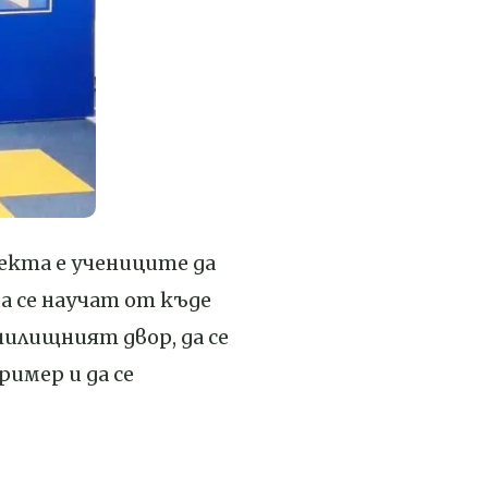
екта е учениците да
а се научат от къде
училищният двор, да се
ример и да се