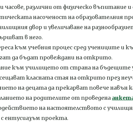
ни часове, различни от физическо въпитание 
ктическата насоченост на образователния про
училищния двор и увеличаване на разнообрази
ършват в него.
ереса към учебния процес сред учениците и 
гат да бъдат провеждани на открито.
мание към училището от страна на бъдещите у
сещават класната стая на открито през неуч
нието на децата да прекарват повече навън к
 желанието на родителите от проведена
анкет
имодействието на настоятелството с училищ
 с ентусиазъм проекта.