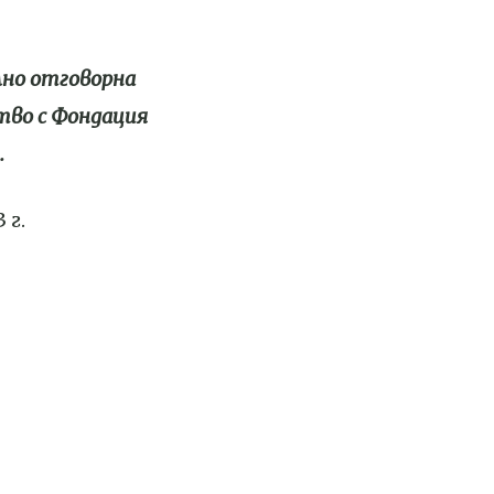
лно отговорна
ство с Фондация
.
 г.