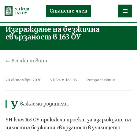
УН към
Станете член
163 ОУ
Изграждане на безжична
Продължете
свързаност в 163 ОУ
към
съдържанието
← Всички новини
20 октомври 2020
УН към 163 ОУ
Ретроспекция
У
важаеми родители,
УН към 163 ОУ приключи проект за изграждане на
цялостна безжична свързаност в училището.