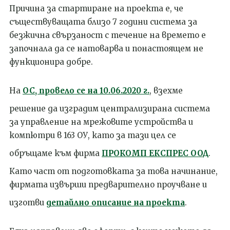
Причина за стартиране на проекта е, че
съществуващата близо 7 години система за
безжична свързаност с течение на времето е
започнала да се натоварва и понастоящем не
функционира добре.
На
ОС, провело се на 10.06.2020 г.
, взехме
решение да изградим централизирана система
за управление на мрежовите устройства и
компютри в 163 ОУ, като за тази цел се
обръщаме към фирма
ПРОКОМП ЕКСПРЕС ООД
.
Като част от подготовката за това начинание,
фирмата извърши предварително проучване и
изготви
детайлно описание на проекта
.