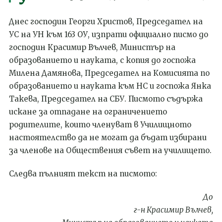
Днес господин Георги Христов, Председател на
УС на УН към 163 ОУ, изпрати официално писмо до
господин Красимир Вълчев, Министър на
образованието и науката, с копия до госпожа
Милена Дамянова, Председател на Комисията по
образованието и науката към НС и госпожа Янка
Такева, Председател на СБУ. Писмото съдържа
искане за отпадане на ограничението
родителите, които членуват в Училищното
настоятелство да не могат да бъдат избирани
за членове на Обществения съвет на училището.
Следва пълният текст на писмото:
До
г-н Красимир Вълчев,