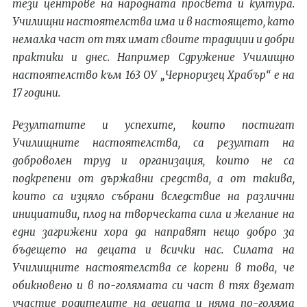
тези центрове на народната просвета и култура.
Училищни настоятелства има и в настоящето, като
немалка част от тях имат своите традиции и добри
практики и днес. Например Сдружение Училищно
настоятелство към 163 ОУ „Черноризец Храбър“ е на
1
7
години.
Резултатите и успехите, които постигат
У
чилищните настоятелства, са резултат на
доброволен труд и организация, които не са
подкрепени от държавни средства, а от такива,
които са изцяло събрани вследствие на различни
инициативи, плод на творческата сила и желание на
едни загрижени хора да
направят
нещо добро за
бъдещето на децата и всички нас. Силата на
У
чилищните настоятелства се корени в това, че
обикновено и в по-голямата си част в тях вземат
участие родителите на децата и няма по-голяма