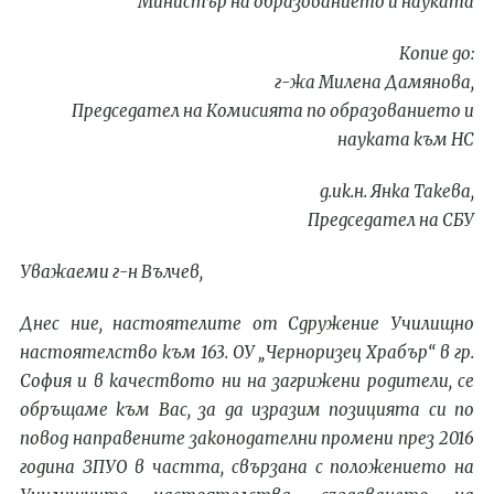
Министър на образованието и науката
Копие до:
г-жа Милена Дамянова,
Председател на Комисия
та
по образованието и
науката към НС
д.
ик.н. Янка Такева,
Председател на СБУ
Уважаеми г-н Вълчев,
Днес ние, настоятелите от Сдружение Училищно
настоятелство към 163
.
ОУ „Черноризец Храбър“ в гр.
София и в качеството ни на загрижени родители, се
обръщаме към Вас, за да изразим позицията си по
повод направените законодателни промени през 2016
година
ЗПУО
в частта, свързана с положението на