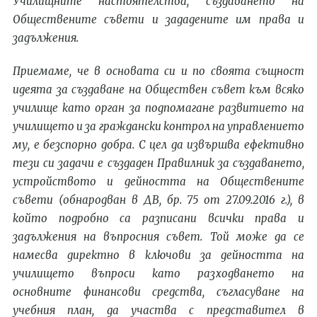
У
чилищните настоятелства, създаването на
О
бществените съвети и зададените им права и
задължения.
Приемаме, че в основата си и по своята същност
идеята за създаване на
О
бществен съвет към всяко
училище като орган за подпомагане развитието на
училището и за граждански контрол на управлението
му, е безспорно добра. С цел да извършва ефективно
тези си задачи е създаден Правилник за създаването,
устройството и дейността на
О
бществените
съвети (обнародван в ДВ, бр. 75 от 27.09.2016 г.), в
който подробно са разписани всички права и
задължения на въпросния съвет. Той може да се
намесва директно в ключови за дейността на
училището въпроси като разходването на
основните финансови средства, съгласуване на
учебния план, да участва с представител в