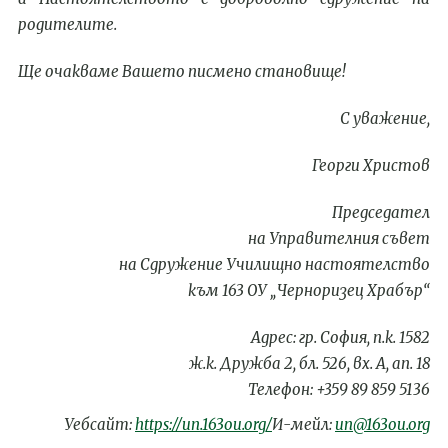
родителите.
Ще очакваме Вашето
писмено
становище
!
С уважение,
Георги Христов
Председател
на Управителния съвет
на Сдружение Училищно настоятелство
към 163 ОУ „Черноризец Храбър“
Адрес: гр. София, п.к. 1582
ж.к. Дружба 2, бл. 526, вх. А, ап. 18
Телефон: +359 89 859 5136
Уебсайт:
https://un.163ou.org/
И-мейл:
un@163ou.org