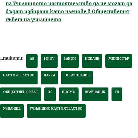
на Училищното настоятелство да не могат да
бъдат избирани като членове в Обществения
съвет на училището
Етикети:
163
163 ОУ
ЗАКОН
ИСКАНЕ
МИНИСТЪР
НАСТОЯТЕЛСТВО
НАУКА
ОБРАЗОВАНИЕ
ОБЩЕСТВЕН СЪВЕТ
ОС
ПИСМО
ПРАВИЛНИК
УН
УЧИЛИЩЕ
УЧИЛИЩНО НАСТОЯТЕЛСТВО