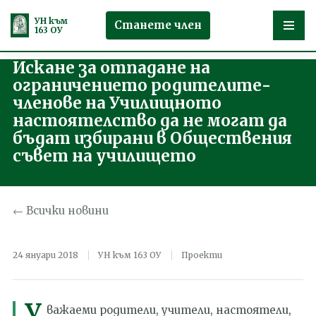
УН към
Станете член
163 ОУ
Искане за отпадане на
Продължете
ограничението родителите-
към
членове на Училищното
съдържанието
настоятелство да не могат да
бъдат избирани в Обществения
съвет на училището
← Всички новини
24 януари 2018
УН към 163 ОУ
Проекти
У
важаеми родители, учители, настоятели,