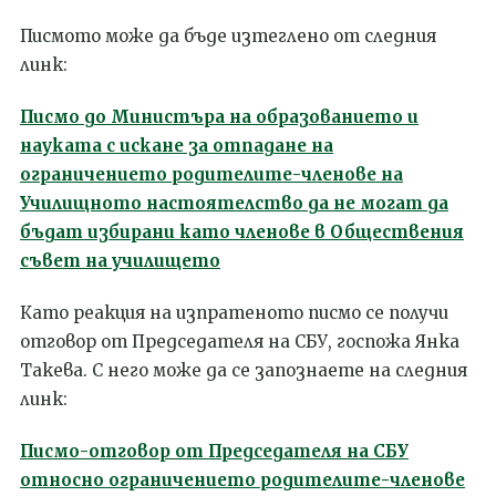
Писмото може да бъде изтеглено от следния
линк:
Писмо до Министъра на образованието и
науката с искане за отпадане на
ограничението родителите-членове на
Училищното настоятелство да не могат да
бъдат избирани като членове в Обществения
съвет на училището
Като реакция на изпратеното писмо се получи
отговор от Председателя на СБУ, госпожа Янка
Такева. С него може да се запознаете на следния
линк:
Писмо-отговор от Председателя на СБУ
относно ограничението родителите-членове