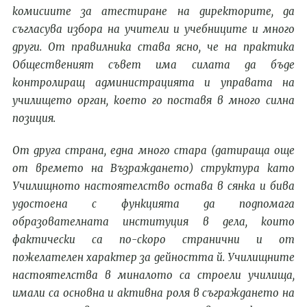
комисиите за атестиране на директорите, да
съгласува избора на учители и учебниците и много
други. От правилника става ясно, че на практика
О
бщественият съвет има силата да бъде
контролиращ администрацията и управата на
училището орган, което го поставя в много силна
позиция.
От друга страна, една много стара (датираща още
от времето на Възраждането) структура като
У
чилищното настоятелство остава в сянка и бива
удостоена с функцията да подпомага
образователната институция в дела, които
фактически са по-скоро странични и от
пожелателен характер за дейността й. Училищните
настоятелства в миналото са строели училища,
имали са основна и активна роля в съграждането на