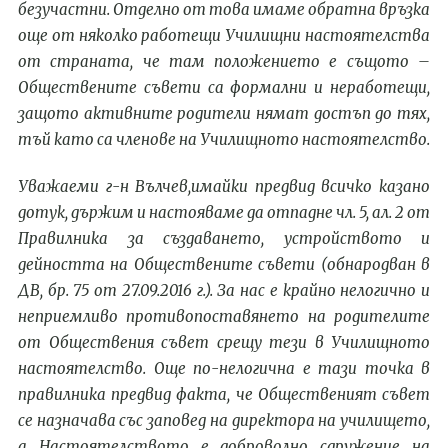
безучастни
. Отделно от това имаме обратна връзка
още от няколко работещи Училищни настоятелства
от страната, че там положението е същото –
Обществените съвети са формални и неработещи,
защото активните родители нямат достъп до тях,
тъй като са членове на Училищното настоятелство.
Уважаеми г-н Вълчев,
имайки
п
редвид всичко казано
дотук, държим и настояваме да отпадне чл. 5, ал. 2 от
Правилника за създаването, устройството и
дейността на
О
бществените съвети (обнародван в
ДВ, бр. 75 от 27.09.2016 г.).
За нас е крайно нелогично и
неприемливо противопоставянето на родителите
от
О
бществения съвет срещу тези в
У
чилищното
настоятелство. Още по-нелогична е тази точка в
правилника предвид факта, че
О
бщественият съвет
се назначава със заповед на директора на училището,
а
Н
астоятелството е доброволно сдружение на