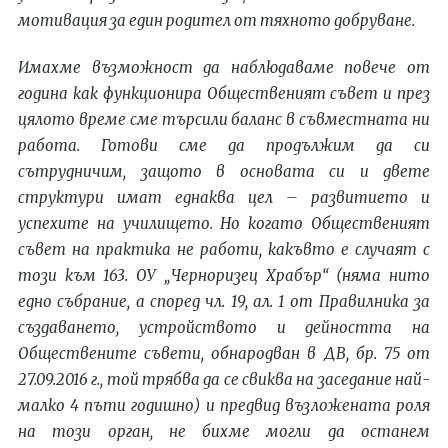
мотивация за един родител от
тяхното
добруване.
Имахме възможност да наблюдаваме повече от
година как функционира
О
бщественият съвет и през
цялото време сме търсили баланс в съвместната ни
работа. Готови сме да продължим да си
сътрудничим, защото в основата си и двете
структури имат еднаква цел – развитието и
успехите на училището. Но когато
О
бщественият
съвет на практика не работи, какъвто е случаят с
този
към 163. ОУ „Черноризец Храбър“ (няма нито
едно събрание, а според чл. 19, ал. 1 от Правилника за
създаването, устройството и дейността на
О
бществените съвети
,
обнародван в ДВ, бр. 75 от
27.09.2016 г.
,
той трябва да се свиква на заседание най-
малко 4 пъти годишно) и предвид възложената роля
на този орган, не бихме могли да останем