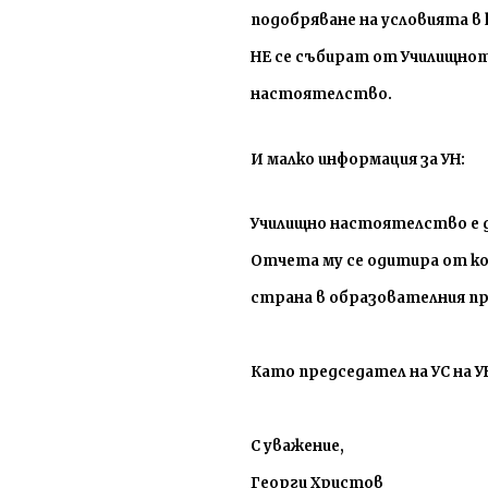
подобряване на условията в 
НЕ се събират от Училищно
настоятелство.
И малко информация за УН:
Училищно настоятелство е д
Отчета му се одитира от к
страна в образователния пр
Като председател на УС на У
С уважение,
Георги Христов