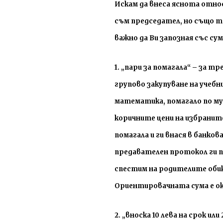
И
скам да внеса яснота отно
съм председател, но също та
важно да Ви запозная със су
1.
„
пари за помагала
“
–
за тре
групово закупуване на учеб
математика, помагало по му
коричните цени на избраните
помагала и ги внася в банк
предавателен протокол ги п
спестим на родителите обик
Ориентировачната сума е ок
2.
„
вноска 10 лева на срок или 