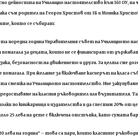
сно дейността на Училищно настоятелство към 163 ОУ, на
ка съм родител на Георги Христов от 3Б и Моника Христова 
мите, които се събират:
та поредна година Управителния съвет на Училищното н
ни помагала за децата, които не се финансират от държава
зика, безопасност на движението и други. За целта сме д
 помагала. При желание за включване касиерът на класа с
овата сметка на Училищното настоятелство. Ние закупуваме
редоставяме на класния ръководител или възпитателя. Так
олки по книжарници и издателства и да спестим 20% от це
оло 25 лева на дете с включена отстъпка
,
като сумата вари
20 лева на година
“
–
това са пари, които класните ръковод