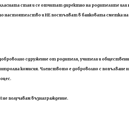
класната стая и се отчитат директно на родителите или на
то настоятелство и НЕ постъпват в банковата сметка н
оброволно сдружение от родители, учители и обществени
онтролна комисия.
Членството е доброволно с попълване на
оцес.
Н не получавам възнаграждение.