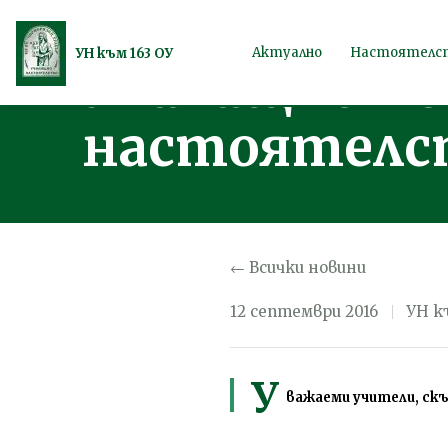
Георги Христ
Продължете
Актуално
Настоятелс
УН към 163 ОУ
Училищното
към
съдържанието
настоятелс
← Всички новини
12 септември 2016
УН к
У
важаеми учители, ск