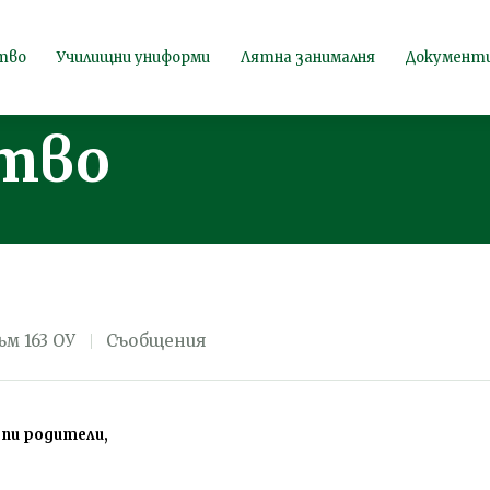
ов за
тво
Училищни униформи
Лятна занималня
Документ
тво
ъм 163 ОУ
Съобщения
ъпи родители,