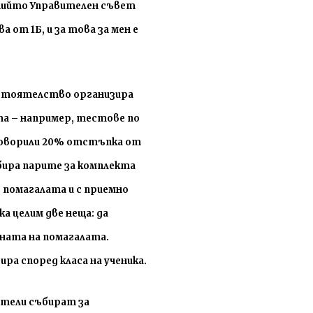
 чийто
У
правителен съвет
от 1Б, и за това за мен е
астоятелство организира
та
–
например, тестове по
оговорили 20% отстъпка от
ъбира парите за комплекта
 помагалата и с приемно
а целим две неща
:
да
ната на помагалата.
ра според класа на ученика.
ители събират за