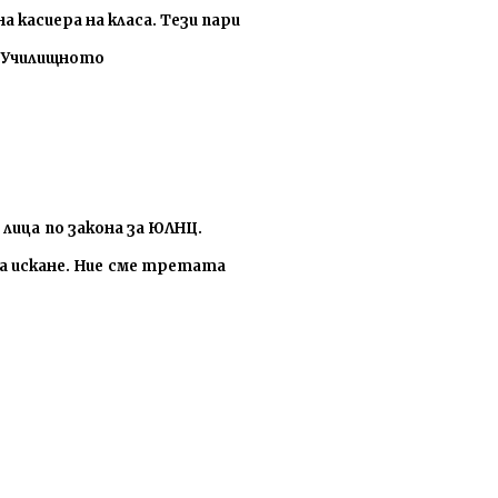
 касиера на класа. Тези пари
а Училищното
 лица
по закона за ЮЛНЦ.
 искане.
Ние
сме третата