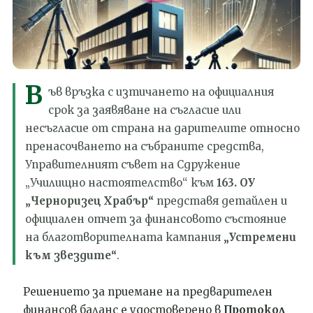
В
ъв връзка с изтичането на официалния
срок за заявяване на съгласие или
несъгласие от страна на дарителите относно
пренасочването на събраните средства,
Управителният съвет на Сдружение
„Училищно настоятелство“ към
163. ОУ
„Черноризец Храбър“
представя детайлен и
официален отчет за финансовото състояние
на благотворителната кампания
„Устремени
към звездите“
.
Решението за приемане на предварителен
финансов баланс е удостоверено в
Протокол