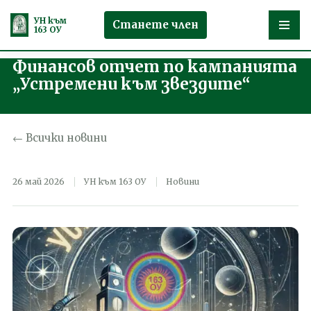
УН към
Станете член
163 ОУ
Финансов отчет по кампанията
Продължете
„Устремени към звездите“
към
съдържанието
← Всички новини
26 май 2026
УН към 163 ОУ
Новини