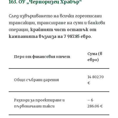
163. ОУ „Черноризец Храбър“
След извършването на всички гореописани
трансакции, транслиране на суми и банкови
операции,
крайният чист остатък от
кампанията възлиза на 7 987.85 евро
.
Сума (в
Перо от финансовия отчет
евро)
14 802.70
Общо събрани дарения
€
Разходи за проектиране и
– 6
първоначални такси
286.06 €