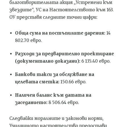
благотворителната акция „Устремени към
звездите“, УС на Настоятелството към 163.
ОУ представя следните точни цифри:
Обща сума на постъпилите дарения:
14
802.70 евро.
Разходи за предварително проектиране
(документално доказани):
6 135.40 евро.
Банкови такси за обслужване на
целевата сметка:
150.66 евро.
Наличен баланс към датата на
заседанието:
8 506.64 евро.
Следвайки моралните и законови норми,
Училищното настоятелство предостави