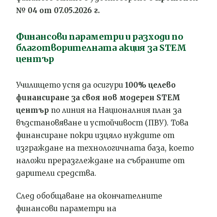
№ 04 от 07.05.2026 г.
Финансови параметри и разходи по
благотворителната акция за STEM
център
Училището успя да осигури
100% целево
финансиране за своя нов модерен STEM
център
по линия на Националния план за
възстановяване и устойчивост (ПВУ). Това
финансиране покри изцяло нуждите от
изграждане на технологичната база, което
наложи преразглеждане на събраните от
дарители средства.
След обобщаване на окончателните
финансови параметри на