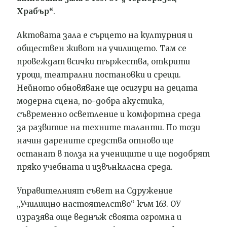
Храбър“
.
Актовата зала е сърцето на културния и
обществен живот на училището. Там се
провеждат всички тържества, открити
уроци, театрални постановки и срещи.
Нейното обновяване ще осигури на децата
модерна сцена, по-добра акустика,
съвременно осветление и комфортна среда
за развитие на техните таланти. По този
начин дарените средства отново ще
останат в полза на учениците и ще подобрят
пряко учебната и извънкласна среда.
Управителният съвет на Сдружение
„Училищно настоятелство“ към 163. ОУ
изразява още веднъж своята огромна и