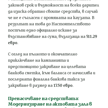
законов срок и възможност на всеки дарител
да изиска обратно своите средства, в случай
че не е съгласен с промяната на каузата. В
резултат на това до Настоятелството
постъпи едно официално искане за
възстановяване на сума, възлизаща на
511.29
евро
.
С оглед на пълното и окончателно
приключване на кампанията и
предстоящото закриване на целевата
банкова сметка, към баланса се начислява и
последната финална банкова такса за
закриване в размер на
17.50 евро
.
Пренасочване на средствата:
Модернизиране на актовата зала в