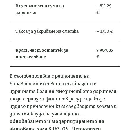
Възстановени суми на
– 511.29
дарители
€
Такса за закриване на сметка
– 17.50 €
Краен чист остатък за
7 987.85
пренасочване
€
В съответствие с решението на
Управителния съвет и съобразено с
изричната воля на мнозинството дарители,
този сериозен финансов ресурс ще бъде
изцяло пренасочен към следващата голяма и
значима кауза на училището —
обновяването и модернизирането на
актовата зала в 163. ОУ „Черноризец