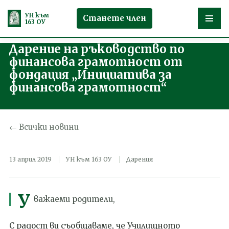
УН към
Станете член
163 ОУ
Дарение на ръководство по
Продължете
финансова грамотност от
към
фондация „Инициатива за
съдържанието
финансова грамотност“
← Всички новини
13 април 2019
УН към 163 ОУ
Дарения
У
важаеми родители,
С радост ви съобщаваме, че Училищното