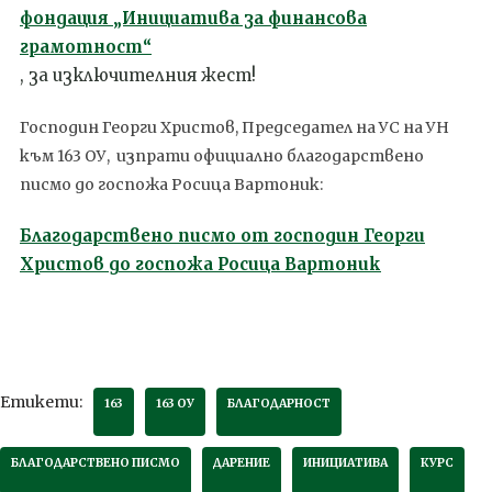
фондация „Инициатива за финансова
грамотност“
, за изключителния жест!
Господин Георги Христов, Председател на УС на УН
към 163 ОУ, изпрати официално благодарствено
писмо до госпожа Росица Вартоник:
Благодарствено писмо от господин Георги
Христов до госпожа Росица Вартоник
Етикети:
163
163 ОУ
БЛАГОДАРНОСТ
БЛАГОДАРСТВЕНО ПИСМО
ДАРЕНИЕ
ИНИЦИАТИВА
КУРС