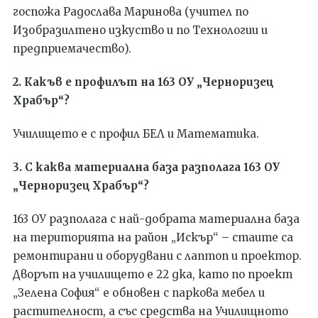
госпожа Радослава Маринова (учител по
И
зобразилтено изкуство и
по
Технологии и
предприемачество
)
.
2. Какъв е профилът на 163 ОУ „Черноризец
Храбър“?
Училището е с профил БЕЛ и Математика.
3
. С каква материална база разполага 163 ОУ
„Черноризец Храбър“?
163 ОУ разполага с най-добрата материална база
на територията на район „Искър“ – стаите са
ремонтирани и оборудвани с лаптоп и проектор.
Дворът на училището е 22 дка, като по проект
„Зелена София“ е обновен с паркова мебел и
растителност, а със средства на Училищното