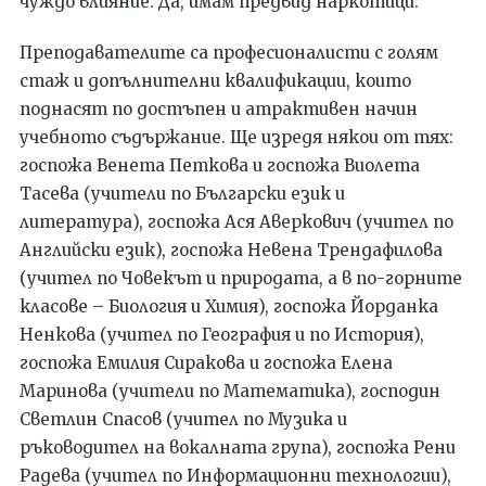
чуждо влияние. Да, имам предвид наркотици.
Преподавателите са професионалисти с голям
стаж и допълнителни квалификации, които
поднасят по достъпен и атрактивен начин
учебното съдържание. Ще изредя някои от тях:
госпожа
Венета Петкова и госпожа
Виолета
Тасева (учител
и
по Б
ългарски език и
литература
),
госпожа Ася Аверкович (учител по
А
нглийски език
), госпожа
Невена Трендафилова
(учител по
Човекът и природата,
а в по-горните
класове – Биология и Химия
), госпожа Йорданка
Ненкова (учител по География и
по
История),
госпожа Емилия Сиракова
и госпожа Елена
Маринова
(учител
и
по Математика)
,
господин
Светлин Спасов (учител по
М
узика
и
ръководител на вокалната група), госпожа Рени
Радева (учител по И
нформационни технологии
)
,