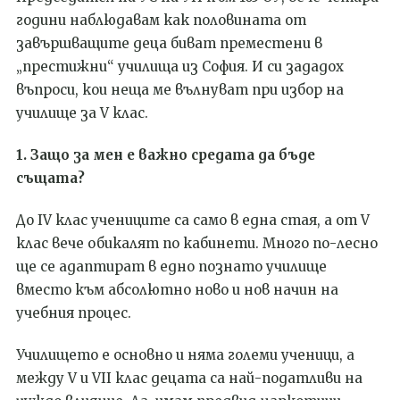
години наблюдавам как половината от
завършващите деца биват преместени в
„престижни“ училища из София. И си зададох
въпроси, кои неща ме вълнуват при избор на
училище за V клас.
1. Защо за мен е важно средата да бъде
същата?
До IV клас учениците са само в една стая, а от V
клас вече обикалят по кабинети. Много по-лесно
ще се адаптират в едно познато училище
вместо към абсолютно ново и нов начин на
учебния процес.
Училището е основно и няма големи ученици, а
между V и VII клас децата са най-податливи на