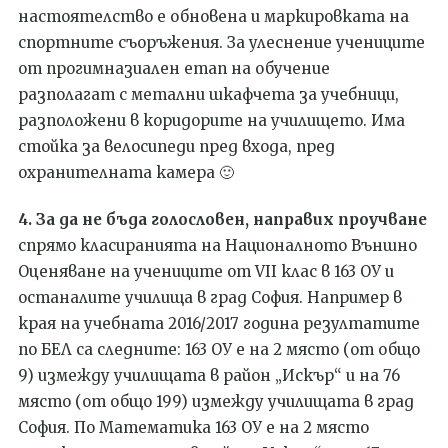
настоятелство е обновена и маркировката на
спортните съоръжения. За улеснение учениците
от прогимназиален етап на обучение
разполагат с метални шкафчета за учебници,
разположени в коридорите на училището. Има
стойка за велосипеди пред входа, пред
охранителната камера 🙂
4
. За да не бъда голословен, направих проучване
спрямо класиранията на Националното Външно
Оценяване на учениците от VII клас в 163 ОУ и
останалите училища в град София. Например в
края на учебната 2016/2017 година резултатите
по БЕЛ са следните: 163 ОУ е на 2 място (от общо
9) измежду училищата в район „Искър“ и на 76
място (от общо 199) измежду училищата в град
София. По Математика 163 ОУ е на 2 място