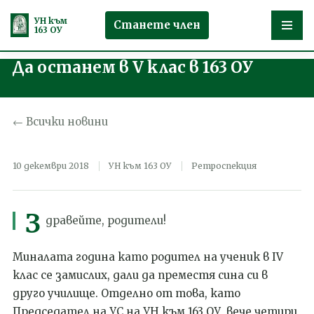
УН към
Станете член
163 ОУ
Да останем в V клас в 163 ОУ
Продължете
към
съдържанието
← Всички новини
10 декември 2018
УН към 163 ОУ
Ретроспекция
З
дравейте, родители!
Миналата година като родител на ученик в IV
клас се замислих, дали да преместя сина си в
друго училище. Отделно от това, като
Председател на УС на УН към 163 ОУ, вече четири