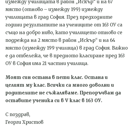
измежду училищата в район „Искър“ и на 67
място (отново – измежду 199) измежду
училищата в град София. През предходните
години резултатите на учениците от 163 ОУ са
също на добро ниво, като училището отново се
подрежда на 2 място в район „Искър“ и на 64
място (измежду 199 училища) в град София. Важно
е да отбележа, че в предното класиране пред 163
ОУ в София има 21 частни училища.
Моят син остана в пети клас. Остана и
целият му клас. Всички са много доволни и
родителите не съжаляваме. Препоръчвам да
оставите ученика си в V клас в 163 ОУ.
С поздрав,
Георги Христов