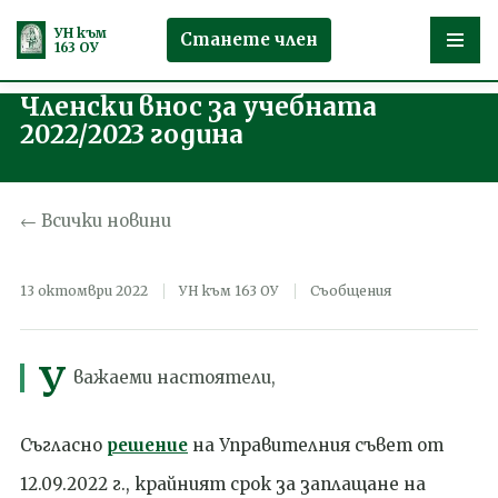
УН към
Станете член
163 ОУ
Членски внос за учебната
Продължете
2022/2023 година
към
съдържанието
← Всички новини
13 октомври 2022
УН към 163 ОУ
Съобщения
У
важаеми настоятели,
Съгласно
решение
на Управителния съвет от
12.09.2022 г., крайният срок за заплащане на