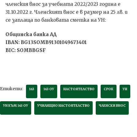
членския внос за учебната 2022/2023 година е
31.10.2022 г. Членският внос е в размер на 25 лв. и
се заплаща по банковата сметка на УН:
Общинска банка АД
IBAN: BG13SOMB91301049673401
BIC: SOMBBGSF
Етикети:
163
163 ОУ
НАСТОЯТЕЛСТВО
СРОК
УН
УН КЪМ 163 ОУ
УЧИЛИЩНО НАСТОЯТЕЛСТВО
ЧЛЕНСКИ ВНОС