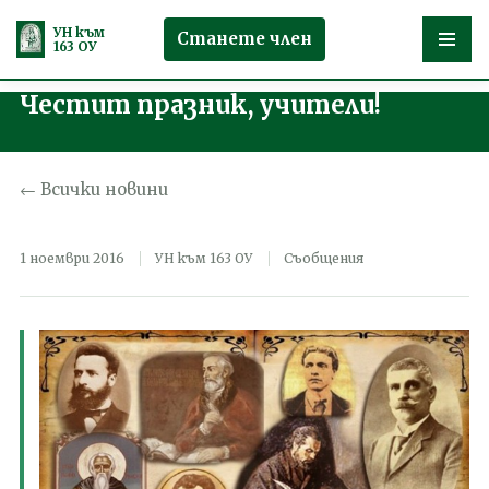
УН към
Станете член
163 ОУ
Честит празник, учители!
Продължете
към
съдържанието
← Всички новини
1 ноември 2016
УН към 163 ОУ
Съобщения