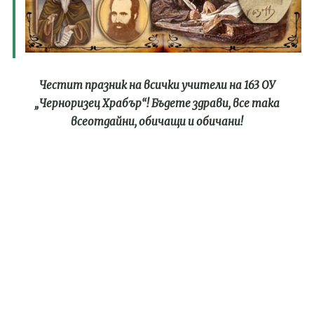
Честит празник на всички учители на 163 ОУ
„Черноризец Храбър“! Бъдете здрави, все така
всеотдайни, обичащи и обичани!