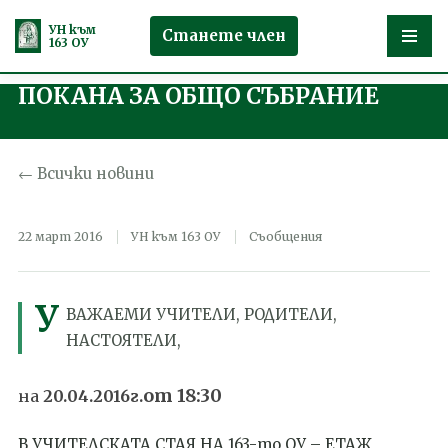
УН към
Станете член
163 ОУ
ПОКАНА ЗА ОБЩО СЪБРАНИЕ
Продължете
към
съдържанието
← Всички новини
22 март 2016
УН към 163 ОУ
Съобщения
У
ВАЖАЕМИ УЧИТЕЛИ, РОДИТЕЛИ,
НАСТОЯТЕЛИ,
от 18:30
на
20.04.2016г.
В УЧИТЕЛСКАТА СТАЯ НА 163-то ОУ – ЕТАЖ