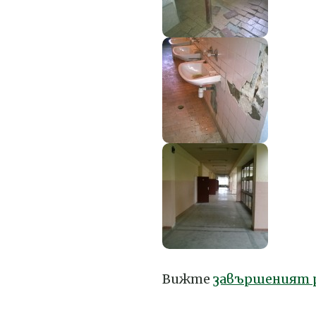
Вижте
завършеният 