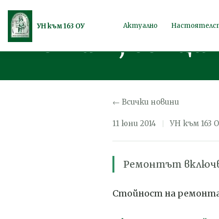
Завършен: Р
Продължете
Актуално
Настоятелс
УН към 163 ОУ
етаж, секция
към
съдържанието
← Всички новини
11 юни 2014
УН към 163 
Ремонтът включва
Стойност на ремонта