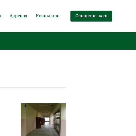
Станете член
и
Дарения
Контакти