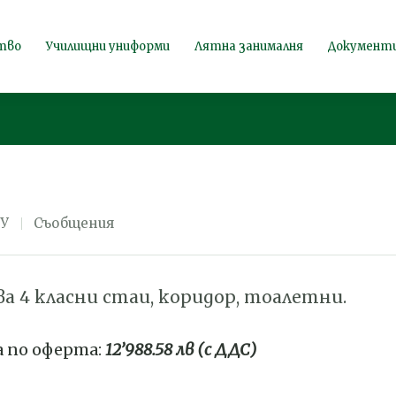
емонт на 3ти
тво
Училищни униформи
Лятна занималня
Документ
 Б
ОУ
Съобщения
 4 класни стаи, коридор, тоалетни.
 по оферта:
12’988.58 лв (с ДДС)