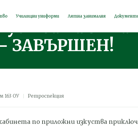
абинета по
тво
Училищни униформи
Лятна занималня
Документ
куства на г-жа
 – ЗАВЪРШЕН!
м 163 ОУ
Ретроспекция
абинета по приложни изкуства приключ