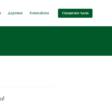
Станете член
и
Дарения
Контакти
и!