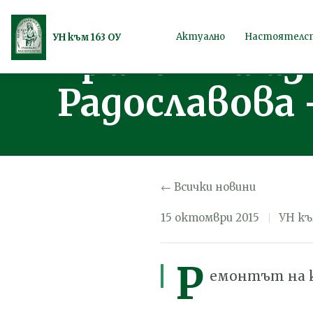
Ремонт на к
Продължете
Актуално
Настоятелс
УН към 163 ОУ
приложни из
към
съдържанието
Радославова
← Всички новини
15 октомври 2015
УН къ
Р
емонтът на к