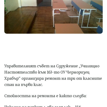
Управителният съвет на Сдружение „Училищно
Настоятелство към 163-то ОУ Черноризец
Храбър“ организира ремонт на три от класните
стаи на първи клас.
Стойността на ремонта е както следва: