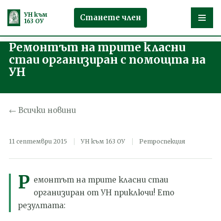
УН към
Станете член
163 ОУ
Ремонтът на трите класни
Продължете
стаи организиран с помощта на
към
УН
съдържанието
← Всички новини
11 септември 2015
УН към 163 ОУ
Ретроспекция
Р
емонтът на трите класни стаи
организиран от УН приключи! Ето
резултата: