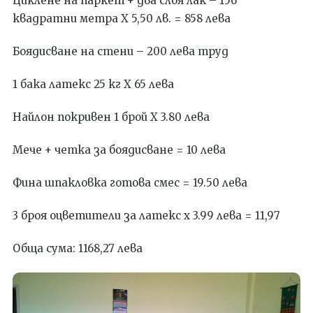
Циклене на паркет + два слоя лак – 156
квадратни метра Х 5,50 лв. = 858 лева
Боядисване на стени – 200 лева труд
1 бака латекс 25 кг Х 65 лева
Найлон покривен 1 брой Х 3.80 лева
Мече + четка за боядисване = 10 лева
Фина шпакловка готова смес = 19.50 лева
3 броя оцветители за латекс х 3.99 лева = 11,97
Обща сума: 1168,27 лева