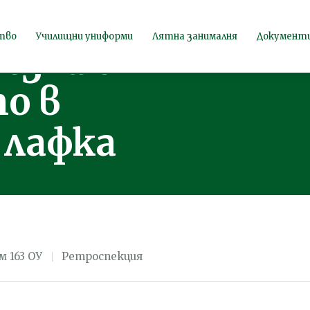
ета на Район
тво
Училищни униформи
Лятна занималня
Документ
ъзка с
о в
 лафка
м 163 ОУ
Ретроспекция