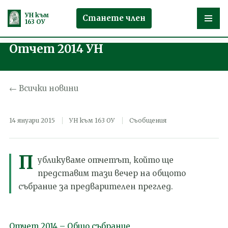
УН към
Станете член
163 ОУ
Отчет 2014 УН
Продължете
към
съдържанието
← Всички новини
14 януари 2015
УН към 163 ОУ
Съобщения
П
убликуваме отчетът, който ще
представим тази вечер на общото
събрание за предварителен преглед.
Отчет 2014 – Общо събрание