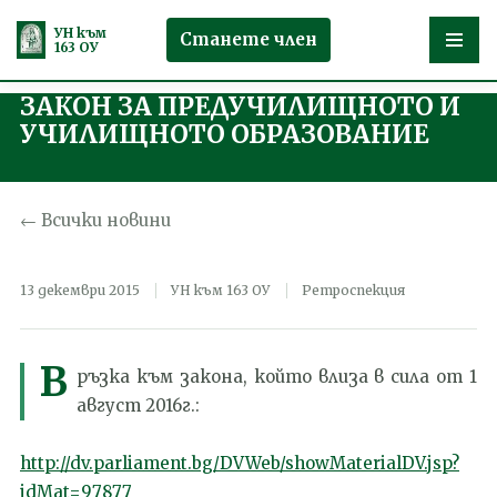
УН към
Станете член
163 ОУ
ЗАКОН ЗА ПРЕДУЧИЛИЩНОТО И
Продължете
УЧИЛИЩНОТО ОБРАЗОВАНИЕ
към
съдържанието
← Всички новини
13 декември 2015
УН към 163 ОУ
Ретроспекция
В
ръзка към закона, който влиза в сила от 1
август 2016г.:
http://dv.parliament.bg/DVWeb/showMaterialDV.jsp?
idMat=97877