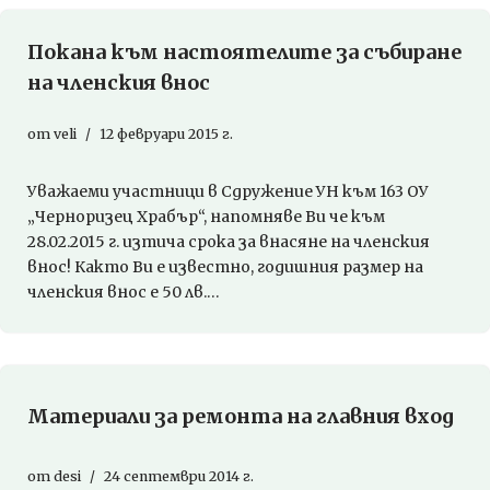
Покана към настоятелите за събиране
на членския внос
от
veli
12 февруари 2015 г.
Уважаеми участници в Сдружение УН към 163 ОУ
„Черноризец Храбър“, напомняве Ви че към
28.02.2015 г. изтича срока за внасяне на членския
внос! Както Ви е известно, годишния размер на
членския внос е 50 лв.…
Материали за ремонта на главния вход
от
desi
24 септември 2014 г.