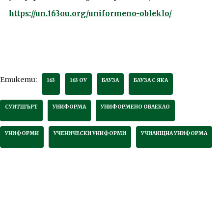
https://un.163ou.org/uniformeno-obleklo/
Етикети:
163
163 ОУ
БЛУЗА
БЛУЗА С ЯКА
СУИТШЪРТ
УНИФОРМА
УНИФОРМЕНО ОБЛЕКЛО
УНИФОРМИ
УЧЕНИЧЕСКИ УНИФОРМИ
УЧИЛИЩНА УНИФОРМА