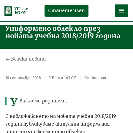
УН към
Станете член
163 ОУ
Униформено облекло през
Продължете
новата учебна 2018/2019 година
към
съдържанието
← Всички новини
10 септември 2018
УН към 163 ОУ
Съобщения
У
важаеми родители,
С наближаването на новата учебна 2018/2019
година публикуваме актуална информация
относно униформеното облекло.