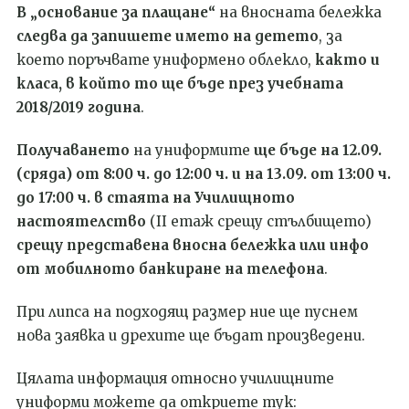
В „основание за плащане“
на вносната бележка
следва да запишете името на детето
, за
което поръчвате униформено облекло,
както и
класа, в който то ще бъде през учебната
2018/2019 година
.
Получаването
на униформите
ще бъде на 12.09.
(сряда) от 8:00 ч.
д
о 12:00 ч. и на 13.09. от 13:00 ч.
до 17:00 ч.
в стаята на Училищното
настоятелство
(
II
етаж срещу стълбището)
срещу представена вносна бележка или инфо
от мобилното банкиране на телефона
.
При липса на подходящ размер ние ще пуснем
нова заявка и дрехите ще бъдат произведени.
Цялата информация относно училищните
униформи можете да откриете тук: