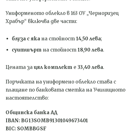
Униформеното облекло в 163 ОУ „Черноризец
Храбър“ включва две части:
блуза с яка
на стойност
14,50 лева
;
суитшърт
на стойност
18,90 лева
.
Цената за
цял комплект
е
33,40 лева
.
Поръчката на униформено облекло става с
плащане по банковата сметка на Училищното
настоятелство:
Общинска банка АД
IBAN: BG13SOMB91301049673401
BIC: SOMBBGSF