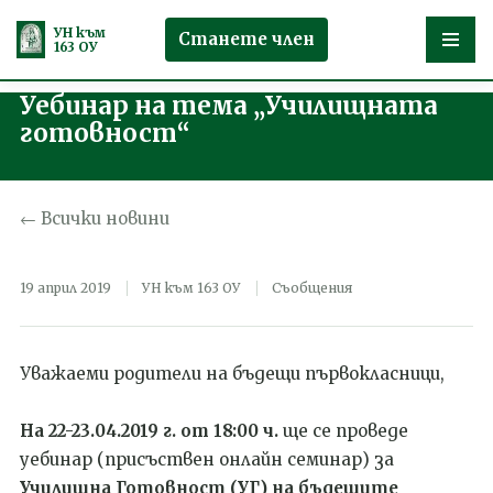
УН към
Станете член
163 ОУ
Уебинар на тема „Училищната
Продължете
готовност“
към
съдържанието
← Всички новини
19 април 2019
УН към 163 ОУ
Съобщения
Уважаеми родители на бъдещи първокласници,
На 22-23.04.2019 г. от 18:00 ч.
ще се проведе
уебинар (присъствен онлайн семинар) за
Училищна Готовност (УГ) на бъдещите