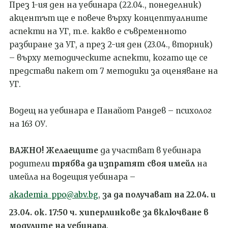
През 1-ия ден на уебинара (22.04., понеделник)
акцентът ще е повече върху концептуалните
аспекти на УГ, т.е. какво е съвременното
разбиране за УГ, а през 2-ия ден (23.04., вторник)
– върху методическите аспекти, когато ще се
представи пакет от 7 методики за оценяване на
УГ.
Водещ на уебинара е Панайот Рандев – психолог
на 163 ОУ.
ВАЖНО!
Желаещите
да участват в уебинара
родители
трябва да изпратят своя имейл
на
имейла на водещия уебинара –
akademia_ppo@abv.bg
,
за да получават на 22.04. и
23.04. ок. 17:50 ч. хиперлинкове за включване в
модулите на уебинара
.