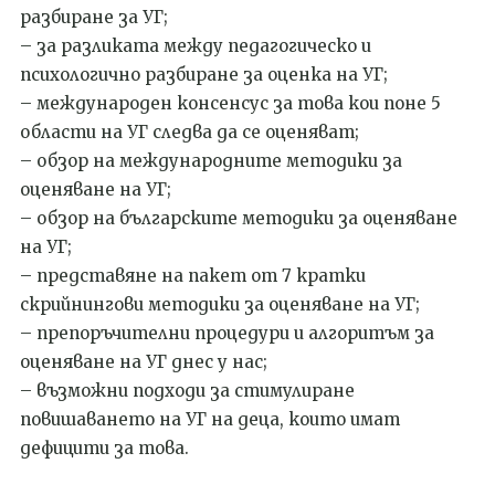
разбиране за УГ;
– за разликата между педагогическо и
психологично разбиране за оценка на УГ;
– международен консенсус за това кои поне 5
области на УГ следва да се оценяват;
– обзор на международните методики за
оценяване на УГ;
– обзор на българските методики за оценяване
на УГ;
– представяне на пакет от 7 кратки
скрийнингови методики за оценяване на УГ;
– препоръчителни процедури и алгоритъм за
оценяване на УГ днес у нас;
– възможни подходи за стимулиране
повишаването на УГ на деца, които имат
дефицити за това.