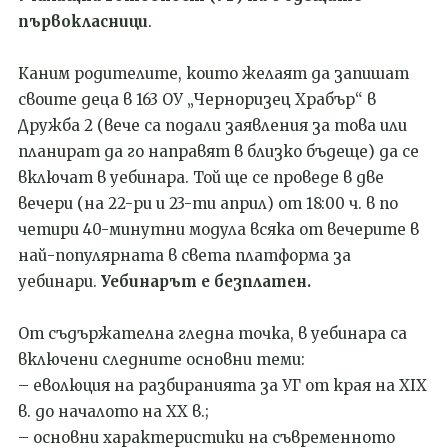
първокласници
.
Каним родителите, които желаят да запишат
своите деца в 163 ОУ „Черноризец Храбър“ в
Дружба 2 (вече са подали заявления за това или
планират да го направят в близко бъдеще) да се
включат в уебинара. Той ще се проведе в две
вечери (на 22-ри и 23-ти април) от 18:00 ч. в по
четири 40-минутни модула всяка от вечерите в
най-популярната в света платформа за
уебинари.
Уебинарът е безплатен.
От съдържателна гледна точка, в уебинара са
включени следните основни теми:
– еволюция на разбиранията за УГ от края на XIX
в. до началото на XX в.;
– основни характеристики на съвременното