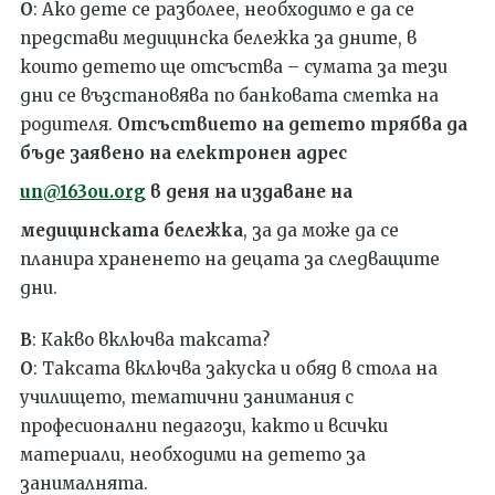
О
: Ако дете се разболее, необходимо е да се
представи медицинска бележка за дните, в
които детето ще отсъства – сумата за тези
дни се възстановява по банковата сметка на
родителя.
Отсъствието на детето трябва да
бъде заявено на електронен адрес
un@163ou.org
в деня на издаване на
медицинската бележка
, за да може да се
планира храненето на децата за следващите
дни.
В
: Какво включва таксата?
О
: Таксата включва закуска и обяд в стола на
училището, тематични занимания с
професионални педагози, както и всички
материали, необходими на детето за
занималнята.