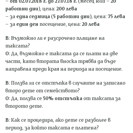
–
от 02.07.2018 г. до 27.07.18 г.
(месец юли –
20
работни дни
), цена:
200 лева
– за
една седмица
(
5 работни дни
), цена:
75 лева
– за
един ден
посещение, цена:
20 лева
В
: Възможно ли е разсрочено плащане на
таксата?
О
: Да, възможно е таксата да се плати на две
части, като втората вноска трябва да бъде
направена преди края на периода на посещение.
В
: Ползва ли се отстъпка в случаите на записано
второ дете от семейството?
О
: Да, ползва се
50% отстъпка
от таксата за
второто дете.
В
: Как се процедира, ако дете се разболее в
период, за който таксата е платена?