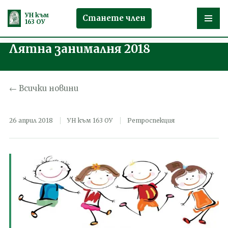
УН към
Станете член
163 ОУ
Лятна занималня 2018
Продължете
към
съдържанието
← Всички новини
26 април 2018
УН към 163 ОУ
Ретроспекция