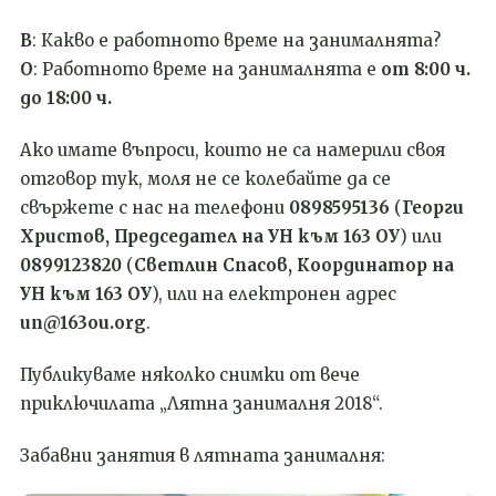
В
: Какво е работното време на занималнята?
О
: Работното време на занималнята е
от 8:00 ч.
до 18:00 ч.
Ако имате въпроси, които не са намерили своя
отговор тук, моля не се колебайте да се
свържете с нас на телефони
0898595136
(
Георги
Христов, Председател на УН към 163 ОУ
) или
0899123820
(
Светлин Спасов, Координатор на
УН към 163 ОУ
), или на електронен адрес
un@163ou.org
.
Публикуваме няколко снимки от вече
приключилата „Лятна занималня 2018“.
Забавни занятия в лятната занималня: