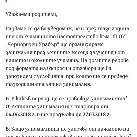
Уважаеми родители,
Радваме се да ви уведомим, че и през тази година
ние от Училищното настоятелство към 163 ОУ
„Черноризец Храбър“ ще организираме
занималня през летните месеци за ученици от
нашето и околните училища. На долните редове
под формата на въпроси и отговори ще ви
запознаем с условията, при които ще се проведе
тазгодишната лятна занималня.
В
: В какъв период ще се провежда занималнята?
О
: Лятната занималня ще стартира
от
04.06.2018 г.
и ще продължи
до 27.07.2018 г.
В
: Защо занималнята не започва от началото на
месец юни и не продължава до края на месец юли?