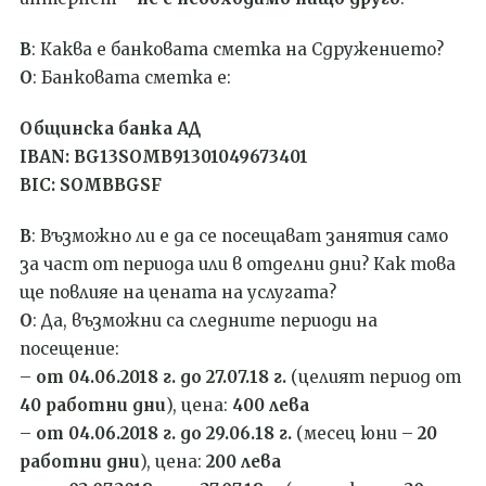
В
: Каква е банковата сметка на Сдружението?
О
: Банковата сметка е:
Общинска банка АД
IBAN: BG13SOMB91301049673401
BIC: SOMBBGSF
В
: Възможно ли е да се посещават занятия само
за част от периода или в отделни дни? Как това
ще повлияе на цената на услугата?
О
: Да, възможни са следните периоди на
посещение:
–
от 04.06.2018 г. до 27.07.18 г.
(целият период от
40 работни дни
), цена:
400 лева
–
от 04.06.2018 г. до 29.06.18 г.
(месец юни –
20
работни дни
), цена:
200 лева