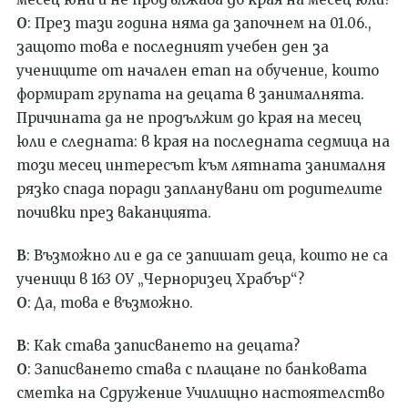
О
: През тази година няма да започнем на 01.06.,
защото това е последният учебен ден за
учениците от начален етап на обучение, които
формират групата на децата в занималнята.
Причината да не продължим до края на месец
юли е следната: в края на последната седмица на
този месец интересът към лятната занималня
рязко спада поради запланувани от родителите
почивки през ваканцията.
В
: Възможно ли е да се запишат деца, които не са
ученици в 163 ОУ „Черноризец Храбър“?
О
: Да, това е възможно.
В
: Как става записването на децата?
О
: Записването става с плащане по банковата
сметка на Сдружение Училищно настоятелство