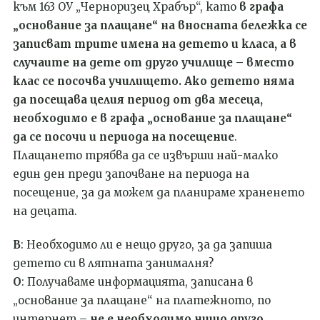
към 163 ОУ „Черноризец Храбър“, като
в графа
„основание за плащане“ на вносната бележка се
записват трите имена на детето и класа, а в
случаите на дете от друго училище – вместо
клас се посочва училището. Ако детето няма
да посещава целия период от два месеца,
необходимо е в графа „основание за плащане“
да се посочи и периода на посещение
.
Плащането трябва да се извърши най-малко
един ден преди започване на периода на
посещение, за да можем да планираме храненето
на децата.
В
: Необходимо ли е нещо друго, за да запиша
детето си в лятната занималня?
О
: Получаваме информацията, записана в
„основание за плащане“ на платежното, по
интернет –
не е необходимо нищо друго
.