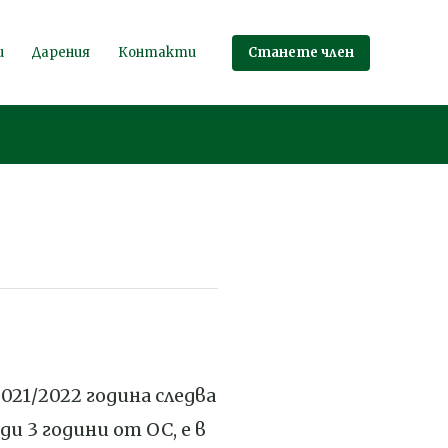
Станете член
и
Дарения
Контакти
2021/2022 година следва
ди 3 години от ОС, е в