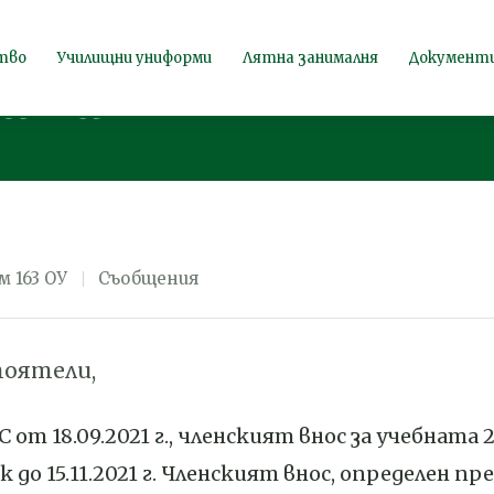
 за учебната
тво
Училищни униформи
Лятна занималня
Документ
дина
м 163 ОУ
Съобщения
тоятели,
 от 18.09.2021 г., членският внос за учебната 
к до 15.11.2021 г. Членският внос, определен пре