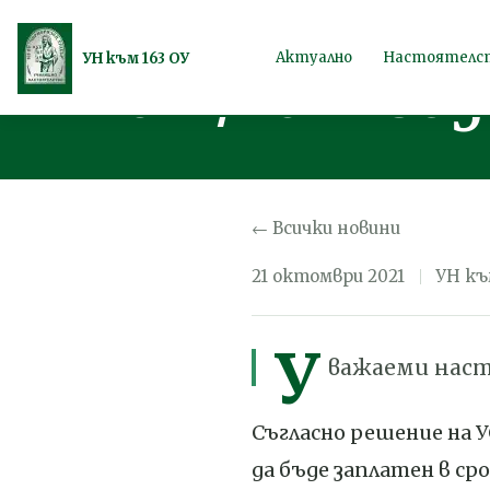
Членски внос
Продължете
Актуално
Настоятелс
УН към 163 ОУ
2021/2022 го
към
съдържанието
← Всички новини
21 октомври 2021
УН къ
У
важаеми нас
Съгласно решение на УС
да бъде заплатен в сро