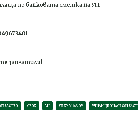
заплаща по банковата сметка на УН:
049673401
сте заплатили!
ЯТЕЛСТВО
СРОК
УН
УН КЪМ 163 ОУ
УЧИЛИЩНО НАСТОЯТЕЛСТ