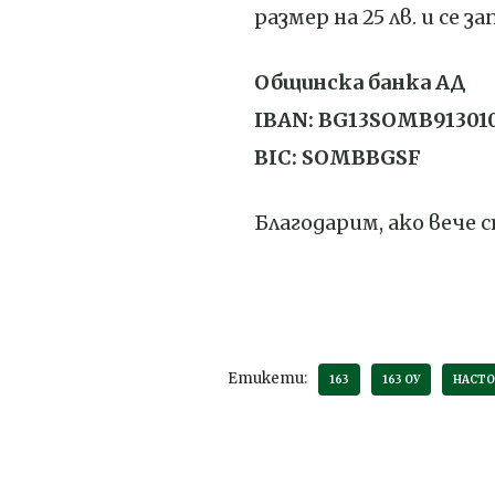
размер на 25 лв. и се 
Общинска банка АД
IBAN: BG13SOMB91301
BIC: SOMBBGSF
Благодарим, ако вече 
Етикети:
163
163 ОУ
НАСТО