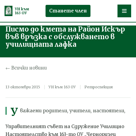
УН към
Станете член
163 ОУ
Писмо до кмета на Район Искър
Продължете
във връзка с обслужването в
към
училищната лафка
съдържанието
← Всички новини
13 октомври 2015
УН към 163 ОУ
Ретроспекция
У
важаеми родители, учители, настоятели,
Управителният съвет на Сдружение Училищно
Настоятелство към 163-то ОУ „Черноризец