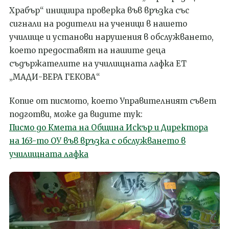
Храбър“ инициира проверка във връзка със
сигнали на родители на ученици в нашето
училище и установи нарушения в обслужването,
което предоставят на нашите деца
съдържателите на училищната лафка ЕТ
„МАДИ-ВЕРА ГЕКОВА“
Копие от писмото, което Управителният съвет
подготви, може да видите тук:
Писмо до Кмета на Община Искър и Директора
на 163-то ОУ във връзка с обслужването в
училищната лафка